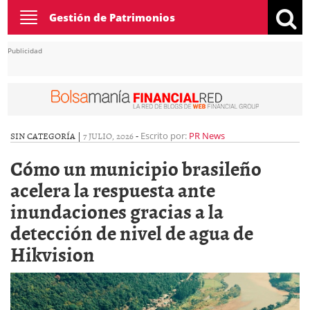
Toggle
Gestión de Patrimonios
navigation
Publicidad
SIN CATEGORÍA |
7 JULIO, 2026
-
Escrito por:
PR News
Cómo un municipio brasileño
acelera la respuesta ante
inundaciones gracias a la
detección de nivel de agua de
Hikvision