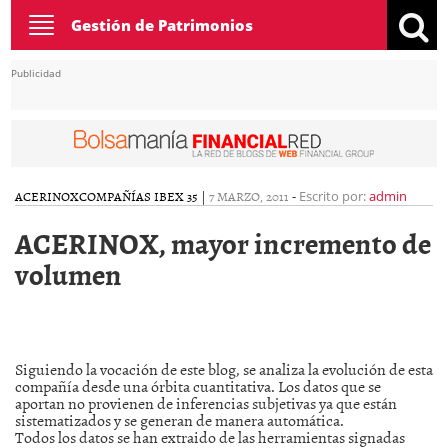
Toggle
Gestión de Patrimonios
navigation
Publicidad
ACERINOX
COMPAÑÍAS IBEX 35
|
7 MARZO, 2011
-
Escrito por:
admin
ACERINOX, mayor incremento de
volumen
Siguiendo la vocación de este blog, se analiza la evolución de esta
compañía desde una órbita cuantitativa. Los datos que se
aportan no provienen de inferencias subjetivas ya que están
sistematizados y se generan de manera automática.
Todos los datos se han extraido de las herramientas signadas