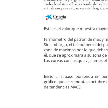
Todos los datos se han extraido de las h
mayo 28, 2013
actualizan y se cuelgan en este blog, al m
Catalejo sobre IBEX35. 
y a?n tienen recorrido a
CATALEJO SOBRE IBEX35.
alcanzar la zona de sob
rebote interesante
Este es el valor que muestra mayor
termómetro del patrón de max y mi
Sin embargo, el termómetro del pa
zona de máximos por lo que debería
él, que se aproximara a su zona de
Las curvas con las que vigilamos el 
Inicio el repaso poniendo en pe
gráfico que se remonta a octubre de
de tendencias MACD.