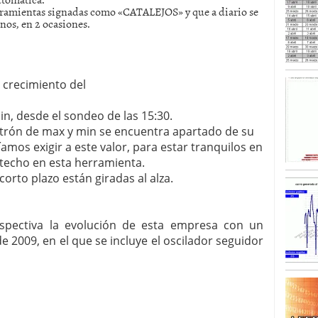
erramientas signadas como «CATALEJOS» y que a diario se
enos, en 2 ocasiones.
SISM?METROS. Prosiguen a la baja desde el 13/mayo
dicional
mayo 24, 2013
 TERMOMETROS. Aún con recorrido a la baja para
reventa y entonces si se podría apostar por un
 crecimiento del
n, desde el sondeo de las 15:30.
trón de max y min se encuentra apartado de su
mos exigir a este valor, para estar tranquilos en
 techo en esta herramienta.
corto plazo están giradas al alza.
rspectiva la evolución de esta empresa con un
 2009, en el que se incluye el oscilador seguidor