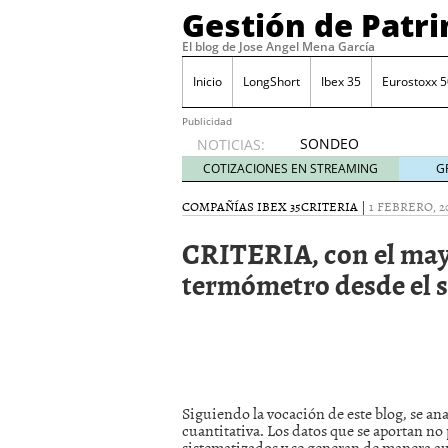
Gestión de Patr
El blog de Jose Angel Mena García
Inicio
LongShort
Ibex 35
Eurostoxx 5
Publicidad
SONDEO
NOTICIAS:
IBEX35.
COTIZACIONES EN STREAMING
G
ACCESO
A LA
COMPAÑÍAS IBEX 35
CRITERIA
|
1 FEBRERO, 2
PLANTILLA
CRITERIA, con el may
DE
TODOS
termómetro desde el s
LOS
VALORES
DE
IBEX35
mayo 29,
2014
Comprar y vender divis
Siguiendo la vocación de este blog, se an
SONDEO DIARIO IBEX35. 
cuantitativa. Los datos que se aportan no
anuales. Se constata pr
sistematizados y se generan de manera a