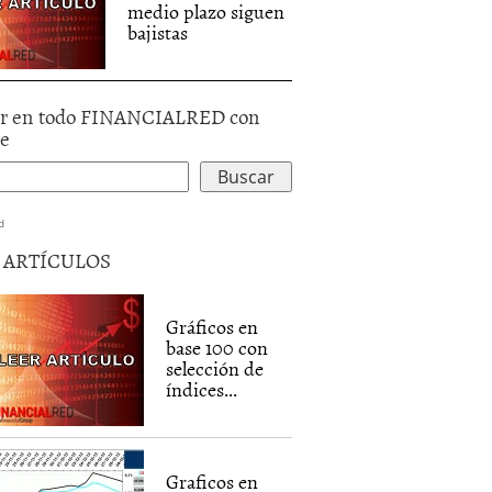
medio plazo siguen
bajistas
r en todo FINANCIALRED con
le
d
5 ARTÍCULOS
Gráficos en
base 100 con
selección de
índices...
Graficos en