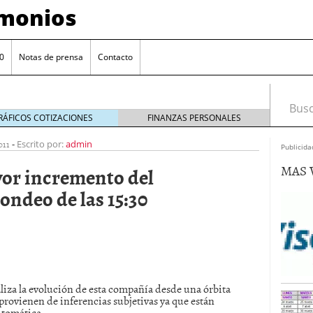
imonios
0
Notas de prensa
Contacto
Busca
RÁFICOS COTIZACIONES
FINANZAS PERSONALES
011
-
Escrito por:
admin
Publicida
MAS 
or incremento del
ondeo de las 15:30
as con eToro
febrero 24, 2014
aliza la evolución de esta compañía desde una órbita
Distancia de los valores de IBEX35 a m?ximos
 provienen de inferencias subjetivas ya que están
ogresivo alejamiento global de m?ximos anuales
utomática.