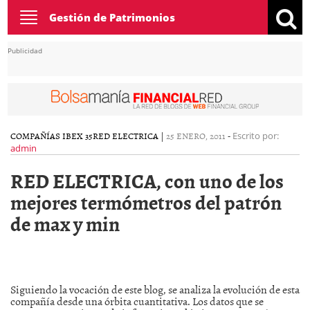
Toggle
Gestión de Patrimonios
navigation
Publicidad
COMPAÑÍAS IBEX 35
RED ELECTRICA
|
25 ENERO, 2011
-
Escrito por:
admin
RED ELECTRICA, con uno de los
mejores termómetros del patrón
de max y min
Siguiendo la vocación de este blog, se analiza la evolución de esta
compañía desde una órbita cuantitativa. Los datos que se