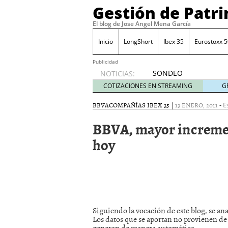
Gestión de Patr
El blog de Jose Angel Mena García
Inicio
LongShort
Ibex 35
Eurostoxx 5
Publicidad
SONDEO
NOTICIAS:
IBEX35.
COTIZACIONES EN STREAMING
G
ACCESO
A LA
BBVA
COMPAÑÍAS IBEX 35
|
13 ENERO, 2011
-
E
PLANTILLA
BBVA, mayor incremen
DE
TODOS
hoy
LOS
VALORES
DE
IBEX35
mayo 29,
2014
Comprar y vender divis
Siguiendo la vocación de este blog, se an
SONDEO DIARIO IBEX35. 
Los datos que se aportan no provienen de 
anuales. Se constata pr
generan de manera automática.