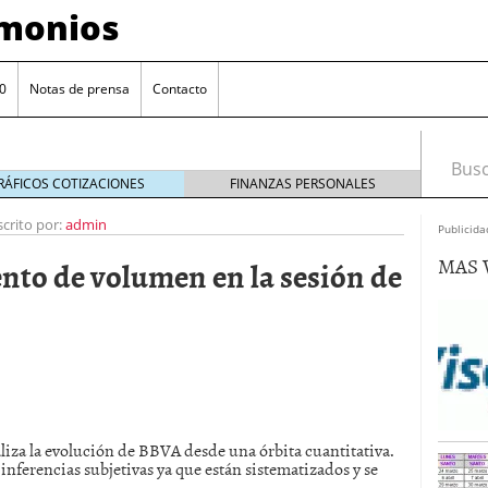
imonios
0
Notas de prensa
Contacto
Busca
RÁFICOS COTIZACIONES
FINANZAS PERSONALES
scrito por:
admin
Publicida
MAS 
to de volumen en la sesión de
as con eToro
febrero 24, 2014
aliza la evolución de BBVA desde una órbita cuantitativa.
Distancia de los valores de IBEX35 a m?ximos
inferencias subjetivas ya que están sistematizados y se
ogresivo alejamiento global de m?ximos anuales