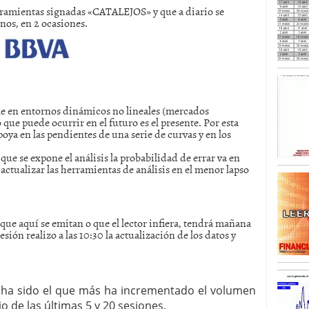
erramientas signadas «CATALEJOS» y que a diario se
enos, en 2 ocasiones.
SISM?METROS. Prosiguen a la baja desde el 13/mayo
dicional
mayo 24, 2013
 TERMOMETROS. Aún con recorrido a la baja para
reventa y entonces si se podría apostar por un
le en entornos dinámicos no lineales (mercados
 que puede ocurrir en el futuro es el presente. Por esta
oya en las pendientes de una serie de curvas y en los
ue se expone el análisis la probabilidad de errar va en
ctualizar las herramientas de análisis en el menor lapso
 que aquí se emitan o que el lector infiera, tendrá mañana
sión realizo a las 10:30 la actualización de los datos y
or ha sido el que más ha incrementado el volumen
 de las últimas 5 y 20 sesiones.