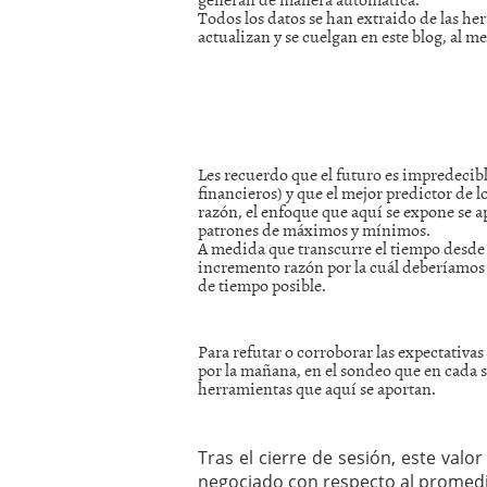
Todos los datos se han extraido de las h
mayo 28, 2013
actualizan y se cuelgan en este blog, al m
Catalejo sobre IBEX35. 
y a?n tienen recorrido a
CATALEJO SOBRE IBEX35.
alcanzar la zona de sob
rebote interesante
Les recuerdo que el futuro es impredecib
financieros) y que el mejor predictor de lo
razón, el enfoque que aquí se expone se ap
patrones de máximos y mínimos.
A medida que transcurre el tiempo desde q
incremento razón por la cuál deberíamos a
de tiempo posible.
Para refutar o corroborar las expectativas
por la mañana, en el sondeo que en cada se
herramientas que aquí se aportan.
Tras el cierre de sesión, este val
negociado con respecto al promedio