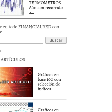
TERMOMETROS.
Aún con recorrido
a...
r en todo FINANCIALRED con
le
d
5 ARTÍCULOS
Gráficos en
base 100 con
selección de
índices...
Graficos en