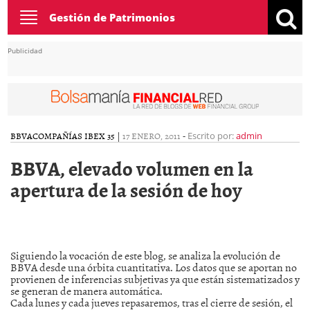
Toggle
Gestión de Patrimonios
navigation
Publicidad
BBVA
COMPAÑÍAS IBEX 35
|
17 ENERO, 2011
-
Escrito por:
admin
BBVA, elevado volumen en la
apertura de la sesión de hoy
Siguiendo la vocación de este blog, se analiza la evolución de
BBVA desde una órbita cuantitativa. Los datos que se aportan no
provienen de inferencias subjetivas ya que están sistematizados y
se generan de manera automática.
Cada lunes y cada jueves repasaremos, tras el cierre de sesión, el