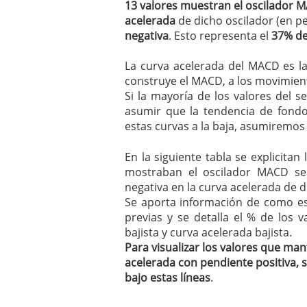
13 valores muestran el oscilador M
mayo 28, 2013
acelerada
de dicho oscilador (en p
Catalejo sobre IBEX35. 
negativa
. Esto representa el
37% de
y a?n tienen recorrido a
CATALEJO SOBRE IBEX35.
La curva acelerada del MACD es la
alcanzar la zona de sob
rebote interesante
construye el MACD, a los movimien
Si la mayoría de los valores del se
asumir que la tendencia de fondo 
estas curvas a la baja, asumiremos 
En la siguiente tabla se explicitan
mostraban el oscilador MACD se
negativa en la curva acelerada de
Se aporta información de como es
previas y se detalla el % de los
bajista y curva acelerada bajista.
Para visualizar los valores que man
acelerada con pendiente positiva, s
bajo estas líneas
.