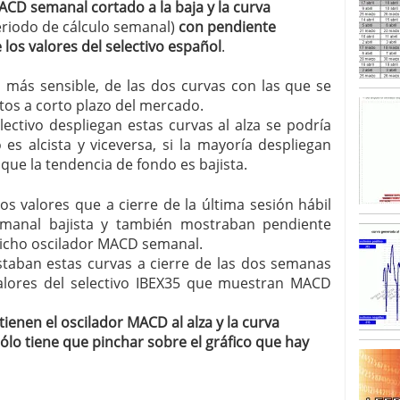
ACD semanal cortado a la baja y la curva
eriodo de cálculo semanal)
con pendiente
SISM?METROS. Prosiguen a la baja desde el 13/mayo
 los valores del selectivo español
.
dicional
mayo 24, 2013
 TERMOMETROS. Aún con recorrido a la baja para
 más sensible, de las dos curvas con las que se
reventa y entonces si se podría apostar por un
tos a corto plazo del mercado.
lectivo despliegan estas curvas al alza se podría
es alcista y viceversa, si la mayoría despliegan
que la tendencia de fondo es bajista.
 los valores que a cierre de la última sesión hábil
manal bajista y también mostraban pendiente
 dicho oscilador MACD semanal.
taban estas curvas a cierre de las dos semanas
 valores del selectivo IBEX35 que muestran MACD
tienen el oscilador MACD al alza y la curva
ólo tiene que pinchar sobre el gráfico que hay