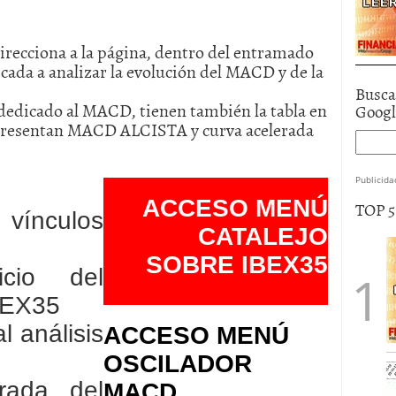
edirecciona a la página, dentro del entramado
a a analizar la evolución del MACD y de la
Busca
 dedicado al MACD, tienen también la tabla en
Goog
e presentan MACD ALCISTA y curva acelerada
Publicida
ACCESO MENÚ
TOP 
 vínculos
CATALEJO
SOBRE IBEX35
cio del
BEX35
l análisis
ACCESO MENÚ
OSCILADOR
rada del
MACD