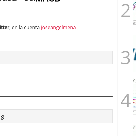
itter
, en la cuenta
joseangelmena
os