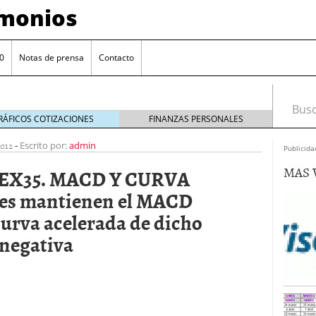
imonios
0
Notas de prensa
Contacto
Busca
RÁFICOS COTIZACIONES
FINANZAS PERSONALES
012
-
Escrito por:
admin
Publicida
MAS 
EX35. MACD Y CURVA
es mantienen el MACD
 curva acelerada de dicho
negativa
as con eToro
febrero 24, 2014
Distancia de los valores de IBEX35 a m?ximos
ogresivo alejamiento global de m?ximos anuales