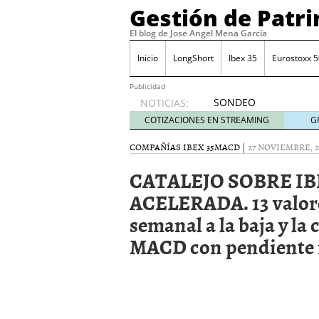
Gestión de Patr
El blog de Jose Angel Mena García
Inicio
LongShort
Ibex 35
Eurostoxx 5
Publicidad
SONDEO
NOTICIAS:
IBEX35.
COTIZACIONES EN STREAMING
G
ACCESO
A LA
COMPAÑÍAS IBEX 35
MACD
|
27 NOVIEMBRE, 2
PLANTILLA
CATALEJO SOBRE IB
DE
TODOS
ACELERADA. 13 valor
LOS
semanal a la baja y la
VALORES
DE
MACD con pendiente 
IBEX35
mayo 29,
2014
Comprar y vender divis
SONDEO DIARIO IBEX35. 
anuales. Se constata pr