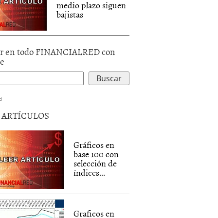
medio plazo siguen
bajistas
r en todo FINANCIALRED con
le
d
5 ARTÍCULOS
Gráficos en
base 100 con
selección de
índices...
Graficos en