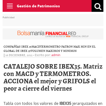
Toggle
Gestión de Patrimonios
navigation
Publicidad
COMPAÑÍAS IBEX 35
MACD
TERMOMETRO PATRON MAX MIN EN EL
GLOBAL DE IBEX 35
VOLUMEN MAXIMOS Y MINIMOS
|
16 DICIEMBRE, 2012
-
Escrito por:
admin
CATALEJO SOBRE IBEX35. Matriz
con MACD y TERMOMETROS.
ACCIONA el mejor y GRIFOLS el
peor a cierre del viernes
Tabla con todos los valores de
IBEX35
jerarquizados en