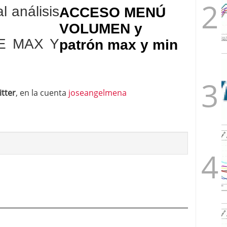
l análisis
ACCESO MENÚ
VOLUMEN y
DE MAX Y
patrón max y min
itter
, en la cuenta
joseangelmena