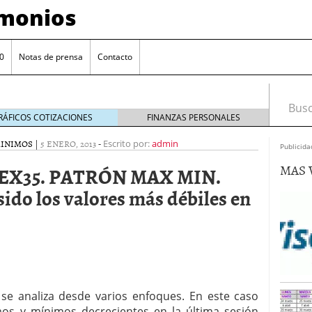
imonios
0
Notas de prensa
Contacto
Busca
RÁFICOS COTIZACIONES
FINANZAS PERSONALES
MINIMOS
|
5 ENERO, 2013
-
Escrito por:
admin
Publicida
MAS 
EX35. PATRÓN MAX MIN.
ido los valores más débiles en
as con eToro
febrero 24, 2014
e analiza desde varios enfoques. En este caso
Distancia de los valores de IBEX35 a m?ximos
ogresivo alejamiento global de m?ximos anuales
os y mínimos decrecientes en la última sesión