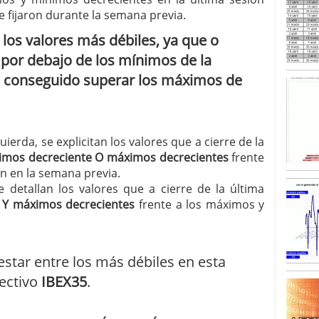
 fijaron durante la semana previa.
SISM?METROS. Prosiguen a la baja desde el 13/mayo
 los valores más débiles, ya que o
dicional
mayo 24, 2013
 TERMOMETROS. Aún con recorrido a la baja para
r por debajo de los mínimos de la
reventa y entonces si se podría apostar por un
n conseguido superar los máximos de
quierda, se explicitan los valores que a cierre de la
imos decreciente O máximos decrecientes
frente
n en la semana previa.
e detallan los valores que a cierre de la última
 Y máximos decrecientes
frente a los máximos y
 estar entre los más débiles en esta
lectivo
IBEX35
.