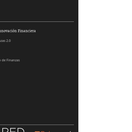
nnovación Financiera
zas 2.0
 de Finanzas