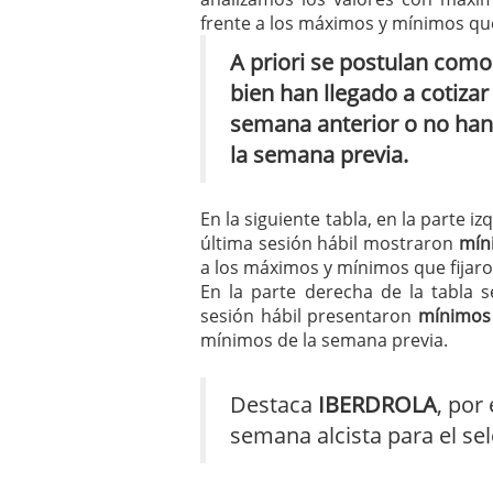
mayo 28, 2013
frente a los máximos y mínimos que
Catalejo sobre IBEX35. 
A priori se postulan como
y a?n tienen recorrido a
CATALEJO SOBRE IBEX35.
bien han llegado a cotiza
alcanzar la zona de sob
semana anterior o no ha
rebote interesante
la semana previa.
En la siguiente tabla, en la parte iz
última sesión hábil mostraron
mín
a los máximos y mínimos que fijaro
En la parte derecha de la tabla s
sesión hábil presentaron
mínimos
mínimos de la semana previa.
Destaca
IBERDROLA
, por
semana alcista para el se