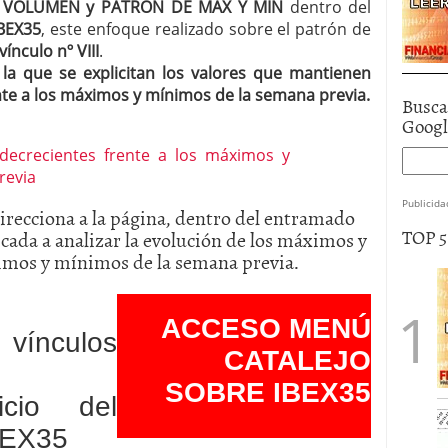
l
VOLUMEN y PATRÓN DE MÁX Y MIN
dentro del
BEX35
, este enfoque realizado sobre el patrón de
vínculo nº VIII
.
 la que se explicitan los valores que mantienen
te a los máximos y mínimos de la semana previa.
Busca
Goog
Publicida
edirecciona a la página, dentro del entramado
TOP 
a a analizar la evolución de los máximos y
imos y mínimos de la semana previa.
ACCESO MENÚ
 vínculos
CATALEJO
SOBRE IBEX35
cio del
BEX35