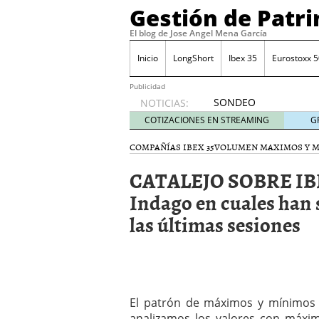
Gestión de Patr
El blog de Jose Angel Mena García
Inicio
LongShort
Ibex 35
Eurostoxx 5
Publicidad
SONDEO
NOTICIAS:
IBEX35.
COTIZACIONES EN STREAMING
G
ACCESO
A LA
COMPAÑÍAS IBEX 35
VOLUMEN MAXIMOS Y 
PLANTILLA
CATALEJO SOBRE IB
DE
TODOS
Indago en cuales han s
LOS
las últimas sesiones
VALORES
DE
IBEX35
mayo 29,
2014
Comprar y vender divis
El patrón de máximos y mínimos s
SONDEO DIARIO IBEX35. 
anuales. Se constata pr
analizamos los valores con máxim