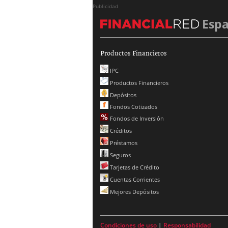
Publicidad
Esp
Productos Financieros
IPC
Productos Financieros
Depósitos
Fondos Cotizados
Fondos de Inversión
Créditos
Préstamos
Seguros
Tarjetas de Crédito
Cuentas Corrientes
Mejores Depósitos
Condiciones de uso
|
Responsabilidad