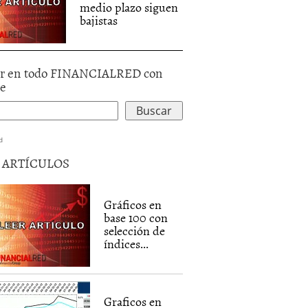
medio plazo siguen
bajistas
r en todo FINANCIALRED con
le
d
5 ARTÍCULOS
Gráficos en
base 100 con
selección de
índices...
Graficos en