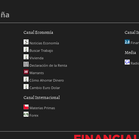
aña
Canal Economía
Canal I
Finan
Noticias Economía
Buscar Trabajo
Media
Vivienda
Radio
Declaración de la Renta
Warrants
Cómo Ahorrar Dinero
Cambio Euro Dolar
Canal Internacional
Materias Primas
Forex