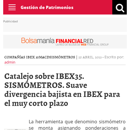
Toggle
Gestión de Patrimonios
navigation
Publicidad
COMPAÑÍAS IBEX 35
MACD
SISMÓMETROS
|
25 ABRIL, 2013
-
Escrito por:
admin
Catalejo sobre IBEX35.
SISMÓMETROS. Suave
divergencia bajista en IBEX para
el muy corto plazo
La herramienta que denomino sismómetro
se monta asignando ponderaciones a