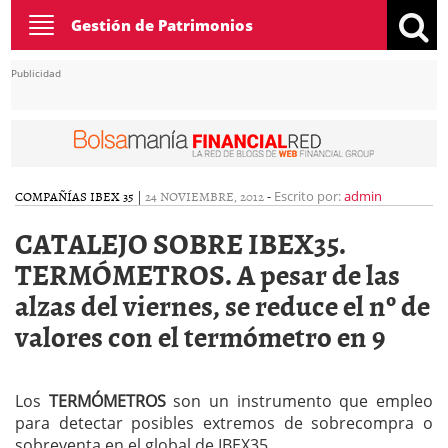
Toggle
Gestión de Patrimonios
navigation
Publicidad
COMPAÑÍAS IBEX 35
|
24 NOVIEMBRE, 2012
-
Escrito por:
admin
CATALEJO SOBRE IBEX35.
TERMÓMETROS. A pesar de las
alzas del viernes, se reduce el nº de
valores con el termómetro en 9
Los
TERMÓMETROS
son un instrumento que empleo
para detectar posibles extremos de sobrecompra o
sobreventa en el global de IBEX35.