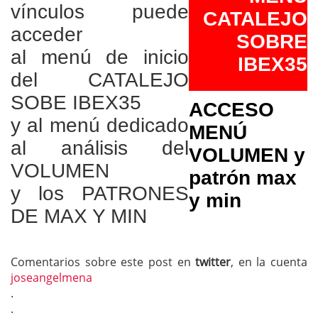
vínculos puede
CATALEJO
acceder
SOBRE
al menú de inicio
IBEX35
del CATALEJO
SOBE IBEX35
ACCESO
y al menú dedicado
MENÚ
al análisis del
VOLUMEN y
VOLUMEN
patrón max
y los PATRONES
y min
DE MAX Y MIN
Comentarios sobre este post en
twitter
, en la cuenta
joseangelmena
.
.