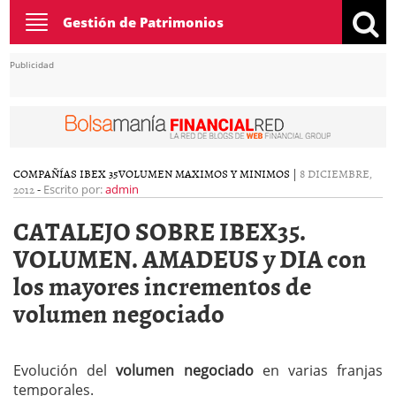
Toggle
Gestión de Patrimonios
navigation
Publicidad
COMPAÑÍAS IBEX 35
VOLUMEN MAXIMOS Y MINIMOS
|
8 DICIEMBRE,
2012
-
Escrito por:
admin
CATALEJO SOBRE IBEX35.
VOLUMEN. AMADEUS y DIA con
los mayores incrementos de
volumen negociado
Evolución del
volumen negociado
en varias franjas
temporales.