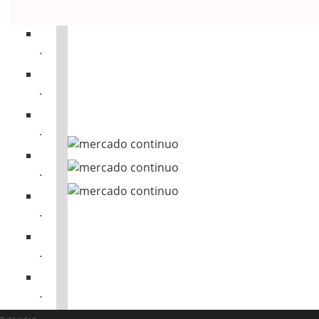
..
..
..
..
..
.
—
.
.
.
.
.
.
Publicidad