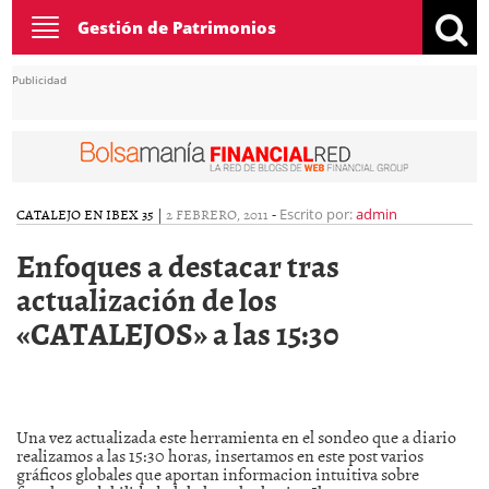
Toggle
Gestión de Patrimonios
navigation
Publicidad
CATALEJO EN IBEX 35
|
2 FEBRERO, 2011
-
Escrito por:
admin
Enfoques a destacar tras
actualización de los
«CATALEJOS» a las 15:30
Una vez actualizada este herramienta en el sondeo que a diario
realizamos a las 15:30 horas, insertamos en este post varios
gráficos globales que aportan informacion intuitiva sobre