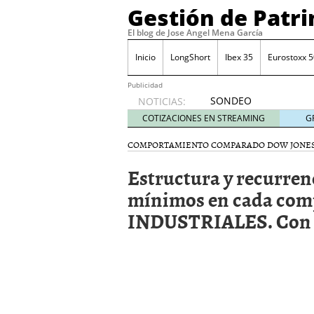
Gestión de Patr
El blog de Jose Angel Mena García
Inicio
LongShort
Ibex 35
Eurostoxx 5
Publicidad
SONDEO
NOTICIAS:
IBEX35.
COTIZACIONES EN STREAMING
G
ACCESO
A LA
COMPORTAMIENTO COMPARADO DOW JONES
PLANTILLA
Estructura y recurren
DE
TODOS
mínimos en cada co
LOS
INDUSTRIALES. Con da
VALORES
DE
IBEX35
mayo 29,
2014
Comprar y vender divis
SONDEO DIARIO IBEX35. 
anuales. Se constata pr