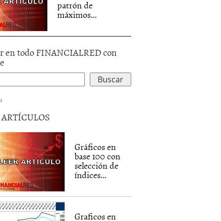
patrón de
máximos...
r en todo FINANCIALRED con
le
d
5 ARTÍCULOS
Gráficos en
base 100 con
selección de
índices...
Graficos en