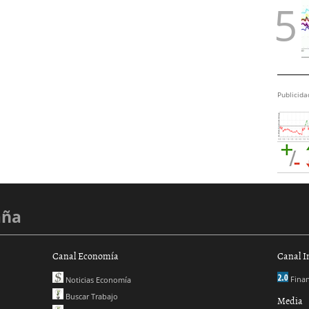
Publicida
aña
Canal Economía
Canal I
Finan
Noticias Economía
Buscar Trabajo
Media