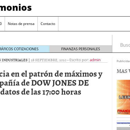
imonios
0
Notas de prensa
Contacto
Busca
RÁFICOS COTIZACIONES
FINANZAS PERSONALES
 INDUSTRIALES
|
28 SEPTIEMBRE, 2010
-
Escrito por:
admin
Publicida
MAS 
cia en el patrón de máximos y
mpañía de DOW JONES DE
tos de las 17:00 horas
as con eToro
febrero 24, 2014
Distancia de los valores de IBEX35 a m?ximos
ogresivo alejamiento global de m?ximos anuales