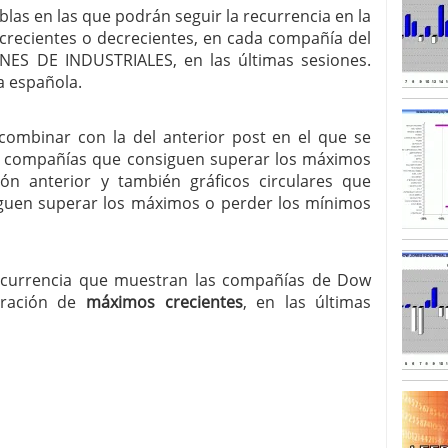
blas en las que podrán seguir la recurrencia en la
SISM?METROS. Prosiguen a la baja desde el 13/mayo
recientes o decrecientes, en cada compañía del
dicional
mayo 24, 2013
NES DE INDUSTRIALES, en las últimas sesiones.
 TERMOMETROS. Aún con recorrido a la baja para
a española.
reventa y entonces si se podría apostar por un
combinar con la del anterior post en el que se
las compañías que consiguen superar los máximos
ón anterior y también gráficos circulares que
guen superar los máximos o perder los mínimos
recurrencia que muestran las compañías de Dow
neración de
máximos crecientes
, en las últimas