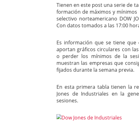
Tienen en este post una serie de ta
mayo 28, 2013
Catalejo sobre IBEX35. 
formación de máximos y mínimos c
y a?n tienen recorrido a
selectivo norteamericano DOW JO
CATALEJO SOBRE IBEX35.
Con datos tomados a las 17:00 hor
alcanzar la zona de sob
rebote interesante
Es información que se tiene que 
aportan gráficos circulares con 
o perder los mínimos de la sesi
muestran las empresas que consi
fijados durante la semana previa.
En esta primera tabla tienen la 
Jones de Industriales en la ge
sesiones.