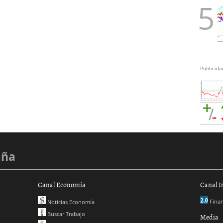
Publicida
aña
Canal Economía
Canal I
Finan
Noticias Economía
Buscar Trabajo
Media