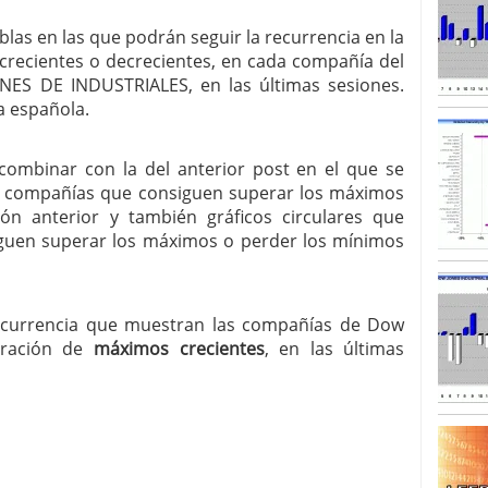
blas en las que podrán seguir la recurrencia en la
SISM?METROS. Prosiguen a la baja desde el 13/mayo
recientes o decrecientes, en cada compañía del
dicional
mayo 24, 2013
 TERMOMETROS. Aún con recorrido a la baja para
NES DE INDUSTRIALES, en las últimas sesiones.
reventa y entonces si se podría apostar por un
a española.
combinar con la del anterior post en el que se
las compañías que consiguen superar los máximos
ón anterior y también gráficos circulares que
guen superar los máximos o perder los mínimos
recurrencia que muestran las compañías de Dow
neración de
máximos crecientes
, en las últimas