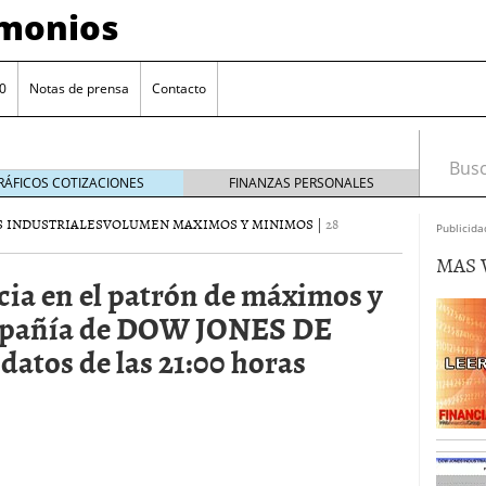
imonios
0
Notas de prensa
Contacto
Busca
RÁFICOS COTIZACIONES
FINANZAS PERSONALES
 INDUSTRIALES
VOLUMEN MAXIMOS Y MINIMOS
|
28
Publicida
MAS 
cia en el patrón de máximos y
mpañía de DOW JONES DE
tos de las 21:00 horas
as con eToro
febrero 24, 2014
Distancia de los valores de IBEX35 a m?ximos
ogresivo alejamiento global de m?ximos anuales