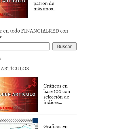
patrón de
máximos...
r en todo FINANCIALRED con
le
d
5 ARTÍCULOS
Gráficos en
base 100 con
selección de
índices...
Graficos en