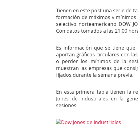
mayo 28, 2013
Tienen en este post una serie de ta
Catalejo sobre IBEX35. 
formación de máximos y mínimos c
y a?n tienen recorrido a
CATALEJO SOBRE IBEX35.
selectivo norteamericano DOW JO
alcanzar la zona de sob
Con datos tomados a las 21:00 hor
rebote interesante
Es información que se tiene que 
aportan gráficos circulares con 
o perder los mínimos de la sesi
muestran las empresas que consi
fijados durante la semana previa.
En esta primera tabla tienen la 
Jones de Industriales en la ge
sesiones.