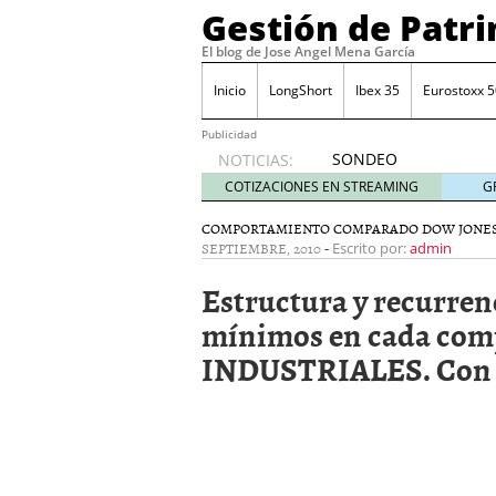
Gestión de Patr
El blog de Jose Angel Mena García
Inicio
LongShort
Ibex 35
Eurostoxx 5
Publicidad
SONDEO
NOTICIAS:
IBEX35.
COTIZACIONES EN STREAMING
G
ACCESO
A LA
COMPORTAMIENTO COMPARADO DOW JONES
SEPTIEMBRE, 2010
-
PLANTILLA
Escrito por:
admin
DE
Estructura y recurren
TODOS
LOS
mínimos en cada co
VALORES
INDUSTRIALES. Con da
DE
IBEX35
mayo 29,
2014
Comprar y vender divis
SONDEO DIARIO IBEX35. 
anuales. Se constata pr