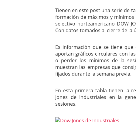
mayo 28, 2013
Tienen en este post una serie de ta
Catalejo sobre IBEX35. 
formación de máximos y mínimos c
y a?n tienen recorrido a
CATALEJO SOBRE IBEX35.
selectivo norteamericano DOW JO
alcanzar la zona de sob
Con datos tomados al cierre de la úl
rebote interesante
Es información que se tiene que 
aportan gráficos circulares con 
o perder los mínimos de la sesi
muestran las empresas que consi
fijados durante la semana previa.
En esta primera tabla tienen la 
Jones de Industriales en la ge
sesiones.