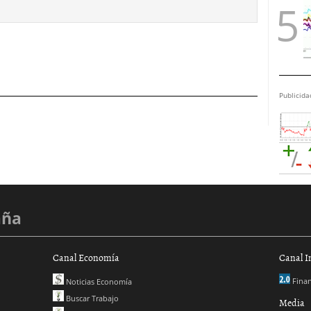
Publicida
aña
Canal Economía
Canal I
Finan
Noticias Economía
Buscar Trabajo
Media