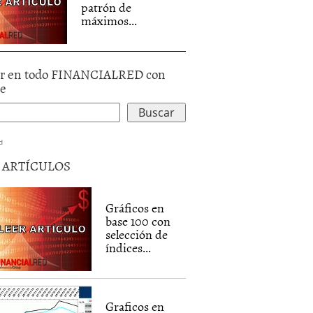
patrón de
máximos...
r en todo FINANCIALRED con
le
d
5 ARTÍCULOS
Gráficos en
base 100 con
selección de
índices...
Graficos en