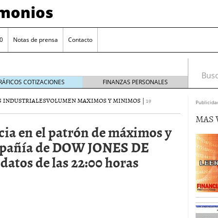
imonios
0
Notas de prensa
Contacto
Busca
RÁFICOS COTIZACIONES
FINANZAS PERSONALES
 INDUSTRIALES
VOLUMEN MAXIMOS Y MINIMOS
|
19
Publicida
MAS 
cia en el patrón de máximos y
mpañía de DOW JONES DE
tos de las 22:00 horas
as con eToro
febrero 24, 2014
Distancia de los valores de IBEX35 a m?ximos
ogresivo alejamiento global de m?ximos anuales