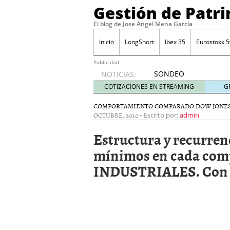
Gestión de Patr
El blog de Jose Angel Mena García
Inicio
LongShort
Ibex 35
Eurostoxx 5
Publicidad
SONDEO
NOTICIAS:
IBEX35.
COTIZACIONES EN STREAMING
G
ACCESO
A LA
COMPORTAMIENTO COMPARADO DOW JONES
OCTUBRE, 2010
-
PLANTILLA
Escrito por:
admin
DE
Estructura y recurren
TODOS
LOS
mínimos en cada co
VALORES
INDUSTRIALES. Con da
DE
IBEX35
mayo 29,
2014
Comprar y vender divis
SONDEO DIARIO IBEX35. 
anuales. Se constata pr