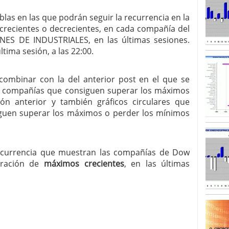
blas en las que podrán seguir la recurrencia en la
SISM?METROS. Prosiguen a la baja desde el 13/mayo
recientes o decrecientes, en cada compañía del
dicional
mayo 24, 2013
 TERMOMETROS. Aún con recorrido a la baja para
NES DE INDUSTRIALES, en las últimas sesiones.
reventa y entonces si se podría apostar por un
tima sesión, a las 22:00.
combinar con la del anterior post en el que se
las compañías que consiguen superar los máximos
ón anterior y también gráficos circulares que
guen superar los máximos o perder los mínimos
recurrencia que muestran las compañías de Dow
neración de
máximos crecientes
, en las últimas