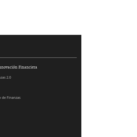
nnovación Financiera
zas 2.0
 de Finanzas