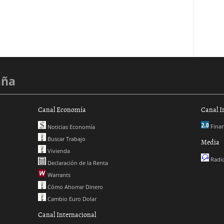
aña
Canal Economía
Canal I
Finan
Noticias Economía
Buscar Trabajo
Media
Vivienda
Radio
Declaración de la Renta
Warrants
Cómo Ahorrar Dinero
Cambio Euro Dolar
Canal Internacional