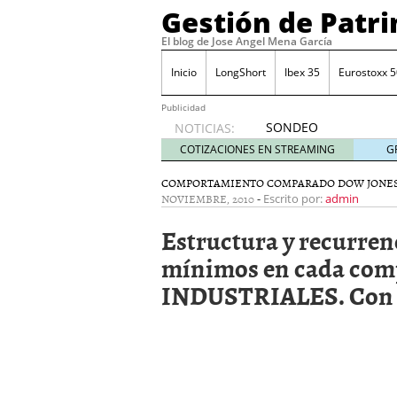
Gestión de Patr
El blog de Jose Angel Mena García
Inicio
LongShort
Ibex 35
Eurostoxx 5
Publicidad
SONDEO
NOTICIAS:
IBEX35.
COTIZACIONES EN STREAMING
G
ACCESO
A LA
COMPORTAMIENTO COMPARADO DOW JONES
NOVIEMBRE, 2010
-
PLANTILLA
Escrito por:
admin
DE
Estructura y recurren
TODOS
LOS
mínimos en cada co
VALORES
INDUSTRIALES. Con da
DE
IBEX35
mayo 29,
2014
Comprar y vender divis
SONDEO DIARIO IBEX35. 
anuales. Se constata pr