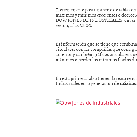
mayo 28, 2013
Tienen en este post una serie de tablas en
Catalejo sobre IBEX35. 
máximos y mínimos crecientes o decrecie
y a?n tienen recorrido a
DOW JONES DE INDUSTRIALES, en las últi
CATALEJO SOBRE IBEX35.
sesión, a las 22:00.
alcanzar la zona de sob
rebote interesante
Es información que se tiene que combinar 
circulares con las compañías que consigu
anterior y también gráficos circulares q
máximos o perder los mínimos fijados du
En esta primera tabla tienen la recurren
Industriales en la generación de
máximos