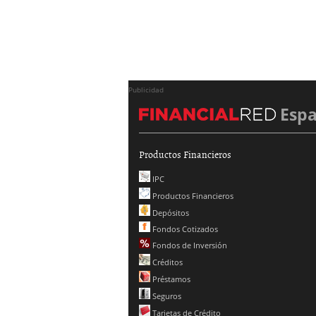
Publicidad
Esp
Productos Financieros
IPC
Productos Financieros
Depósitos
Fondos Cotizados
Fondos de Inversión
Créditos
Préstamos
Seguros
Tarjetas de Crédito