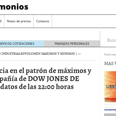
imonios
0
Notas de prensa
Contacto
Busca
RÁFICOS COTIZACIONES
FINANZAS PERSONALES
 INDUSTRIALES
VOLUMEN MAXIMOS Y MINIMOS
|
23
Publicida
MAS 
cia en el patrón de máximos y
mpañía de DOW JONES DE
tos de las 22:00 horas
as con eToro
febrero 24, 2014
Distancia de los valores de IBEX35 a m?ximos
ogresivo alejamiento global de m?ximos anuales