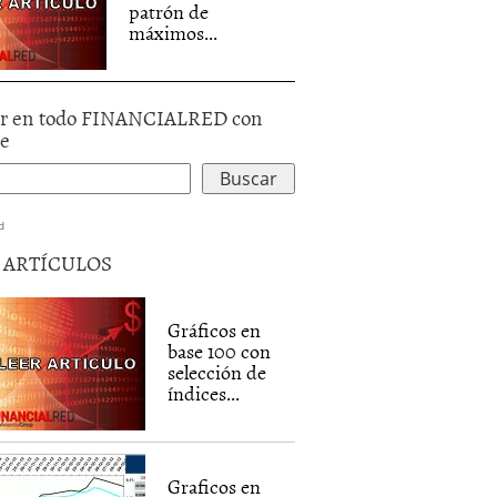
patrón de
máximos...
r en todo FINANCIALRED con
le
d
5 ARTÍCULOS
Gráficos en
base 100 con
selección de
índices...
Graficos en