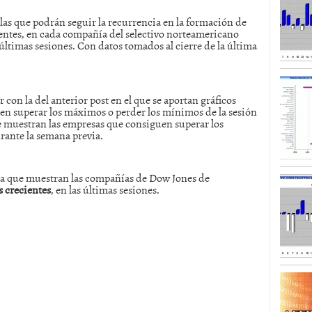
 las que podrán seguir la recurrencia en la formación de
SISM?METROS. Prosiguen a la baja desde el 13/mayo
ntes, en cada compañía del selectivo norteamericano
dicional
mayo 24, 2013
mas sesiones. Con datos tomados al cierre de la última
 TERMOMETROS. Aún con recorrido a la baja para
reventa y entonces si se podría apostar por un
con la del anterior post en el que se aportan gráficos
en superar los máximos o perder los mínimos de la sesión
ue muestran las empresas que consiguen superar los
rante la semana previa.
cia que muestran las compañías de Dow Jones de
 crecientes
, en las últimas sesiones.