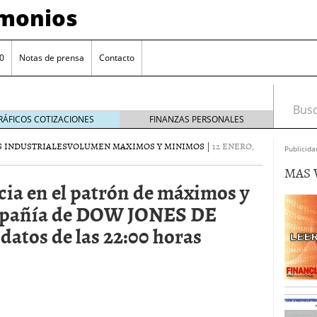
imonios
0
Notas de prensa
Contacto
Busca
RÁFICOS COTIZACIONES
FINANZAS PERSONALES
 INDUSTRIALES
VOLUMEN MAXIMOS Y MINIMOS
|
12 ENERO,
Publicida
MAS 
cia en el patrón de máximos y
mpañía de DOW JONES DE
tos de las 22:00 horas
as con eToro
febrero 24, 2014
Distancia de los valores de IBEX35 a m?ximos
ogresivo alejamiento global de m?ximos anuales