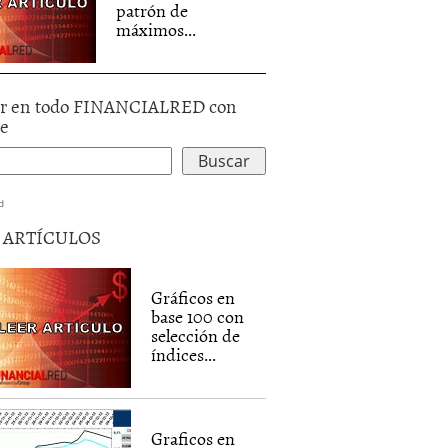
patrón de
máximos...
r en todo FINANCIALRED con
le
d
5 ARTÍCULOS
Gráficos en
base 100 con
selección de
índices...
Graficos en