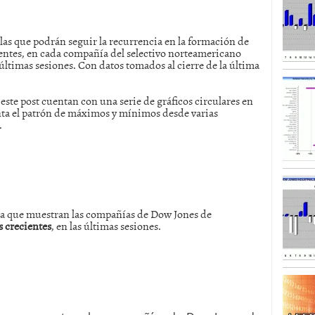
SISM?METROS. Prosiguen a la baja desde el 13/mayo
 las que podrán seguir la recurrencia en la formación de
dicional
mayo 24, 2013
ntes, en cada compañía del selectivo norteamericano
 TERMOMETROS. Aún con recorrido a la baja para
mas sesiones. Con datos tomados al cierre de la última
reventa y entonces si se podría apostar por un
e este post cuentan con una serie de gráficos circulares en
enta el patrón de máximos y mínimos desde varias
.
cia que muestran las compañías de Dow Jones de
 crecientes
, en las últimas sesiones.