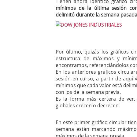
Tienen ahora idéntico gráfico c
mínimos de la última sesión co
delimitó durante la semana pasad
Por último, quizás los gráficos c
estructura de máximos y míni
encontramos, referenciándolos con
En los anteriores gráficos circul
sesión en curso, a partir de aqu
mínimos que cada valor está delim
con los de la semana previa.
Es la forma más certera de ver
globales crecen o decrecen.
En este primer gráfico circular ti
semana están marcando máximos 
máximos de la semana previa.