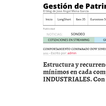
Gestión de Patr
El blog de Jose Angel Mena García
Inicio
LongShort
Ibex 35
Eurostoxx 5
Publicidad
SONDEO
NOTICIAS:
IBEX35.
COTIZACIONES EN STREAMING
G
ACCESO
A LA
COMPORTAMIENTO COMPARADO DOW JONES
2011
-
PLANTILLA
Escrito por:
admin
DE
Estructura y recurren
TODOS
LOS
mínimos en cada co
VALORES
INDUSTRIALES. Con da
DE
IBEX35
mayo 29,
2014
Comprar y vender divis
SONDEO DIARIO IBEX35. 
anuales. Se constata pr