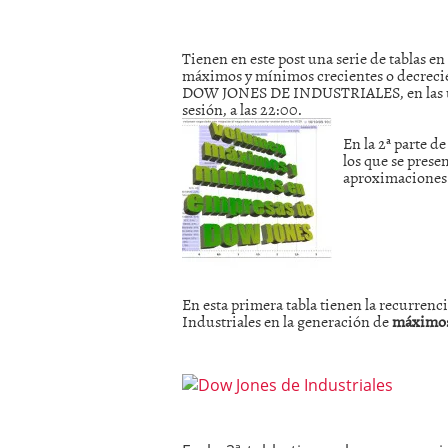
mayo 28, 2013
Catalejo sobre IBEX35. 
Tienen en este post una serie de tablas en
y a?n tienen recorrido a
máximos y mínimos crecientes o decrecie
CATALEJO SOBRE IBEX35.
DOW JONES DE INDUSTRIALES, en las últi
alcanzar la zona de sob
sesión, a las 22:00.
rebote interesante
En la 2ª parte d
los que se pres
aproximaciones
En esta primera tabla tienen la recurren
Industriales en la generación de
máximos