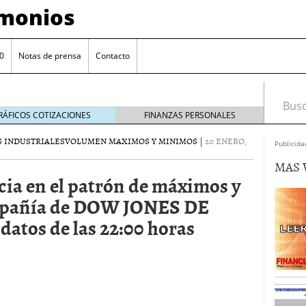
imonios
0
Notas de prensa
Contacto
Busca
RÁFICOS COTIZACIONES
FINANZAS PERSONALES
 INDUSTRIALES
VOLUMEN MAXIMOS Y MINIMOS
|
20 ENERO,
Publicida
MAS 
cia en el patrón de máximos y
mpañía de DOW JONES DE
tos de las 22:00 horas
as con eToro
febrero 24, 2014
Distancia de los valores de IBEX35 a m?ximos
ogresivo alejamiento global de m?ximos anuales