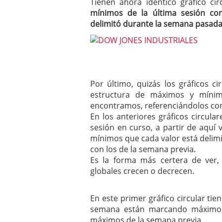
Tienen ahora idéntico gráfico c
mínimos de la última sesión co
delimitó durante la semana pasad
Por último, quizás los gráficos c
estructura de máximos y míni
encontramos, referenciándolos con
En los anteriores gráficos circul
sesión en curso, a partir de aqu
mínimos que cada valor está delim
con los de la semana previa.
Es la forma más certera de ver
globales crecen o decrecen.
En este primer gráfico circular ti
semana están marcando máximos 
máximos de la semana previa.