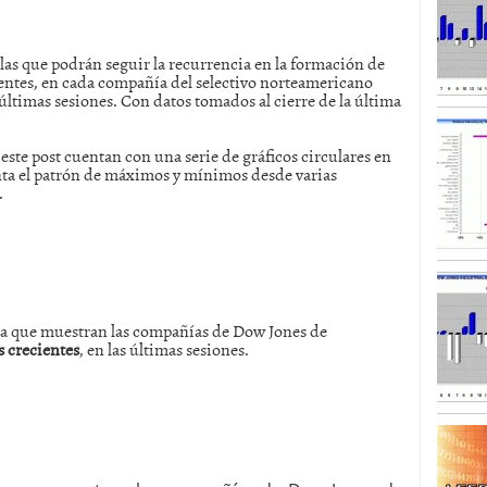
SISM?METROS. Prosiguen a la baja desde el 13/mayo
 las que podrán seguir la recurrencia en la formación de
dicional
mayo 24, 2013
ntes, en cada compañía del selectivo norteamericano
 TERMOMETROS. Aún con recorrido a la baja para
mas sesiones. Con datos tomados al cierre de la última
reventa y entonces si se podría apostar por un
e este post cuentan con una serie de gráficos circulares en
enta el patrón de máximos y mínimos desde varias
.
cia que muestran las compañías de Dow Jones de
 crecientes
, en las últimas sesiones.