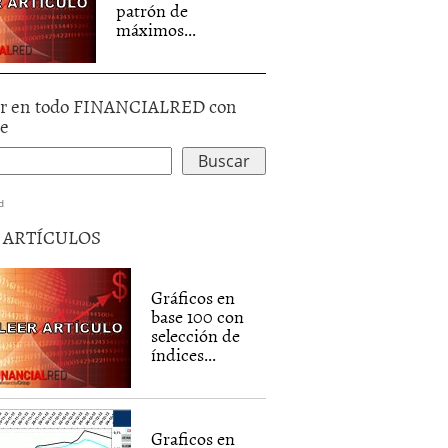
patrón de
máximos...
r en todo FINANCIALRED con
le
d
5 ARTÍCULOS
Gráficos en
base 100 con
selección de
índices...
Graficos en