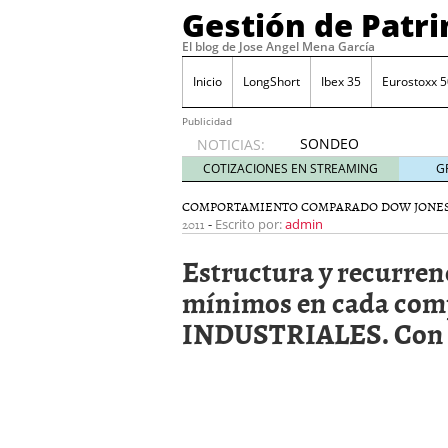
Gestión de Patr
El blog de Jose Angel Mena García
Inicio
LongShort
Ibex 35
Eurostoxx 5
Publicidad
SONDEO
NOTICIAS:
IBEX35.
COTIZACIONES EN STREAMING
G
ACCESO
A LA
COMPORTAMIENTO COMPARADO DOW JONES
2011
-
PLANTILLA
Escrito por:
admin
DE
Estructura y recurren
TODOS
LOS
mínimos en cada co
VALORES
INDUSTRIALES. Con da
DE
IBEX35
mayo 29,
2014
Comprar y vender divis
SONDEO DIARIO IBEX35. 
anuales. Se constata pr