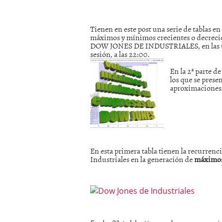
mayo 28, 2013
Catalejo sobre IBEX35. 
Tienen en este post una serie de tablas en
y a?n tienen recorrido a
máximos y mínimos crecientes o decrecie
CATALEJO SOBRE IBEX35.
DOW JONES DE INDUSTRIALES, en las últi
alcanzar la zona de sob
sesión, a las 22:00.
rebote interesante
En la 2ª parte d
los que se pres
aproximaciones
En esta primera tabla tienen la recurren
Industriales en la generación de
máximos