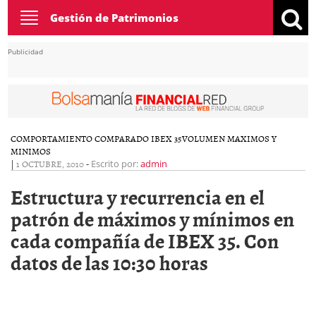
Toggle
Gestión de Patrimonios
navigation
Publicidad
COMPORTAMIENTO COMPARADO IBEX 35
VOLUMEN MAXIMOS Y
MINIMOS
|
1 OCTUBRE, 2010
-
Escrito por:
admin
Estructura y recurrencia en el
patrón de máximos y mínimos en
cada compañía de IBEX 35. Con
datos de las 10:30 horas