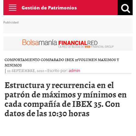
Toggle
Gestión de Patrimonios
navigation
Publicidad
COMPORTAMIENTO COMPARADO IBEX 35
VOLUMEN MAXIMOS Y
MINIMOS
|
22 SEPTIEMBRE, 2010
-
Escrito por:
admin
Estructura y recurrencia en el
patrón de máximos y mínimos en
cada compañía de IBEX 35. Con
datos de las 10:30 horas