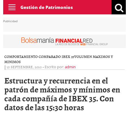
Toggle
Gestión de Patrimonios
navigation
Publicidad
COMPORTAMIENTO COMPARADO IBEX 35
VOLUMEN MAXIMOS Y
MINIMOS
|
15 SEPTIEMBRE, 2010
-
Escrito por:
admin
Estructura y recurrencia en el
patrón de máximos y mínimos en
cada compañía de IBEX 35. Con
datos de las 15:30 horas