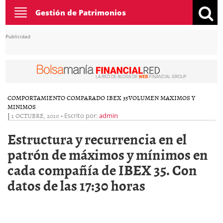
Toggle
Gestión de Patrimonios
navigation
Publicidad
COMPORTAMIENTO COMPARADO IBEX 35
VOLUMEN MAXIMOS Y
MINIMOS
|
1 OCTUBRE, 2010
-
Escrito por:
admin
Estructura y recurrencia en el
patrón de máximos y mínimos en
cada compañía de IBEX 35. Con
datos de las 17:30 horas