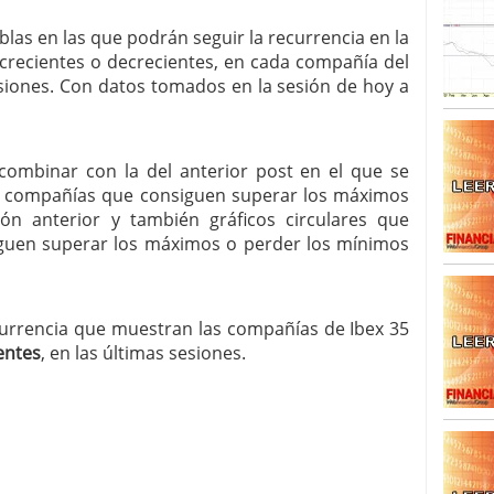
blas en las que podrán seguir la recurrencia en la
SISM?METROS. Prosiguen a la baja desde el 13/mayo
recientes o decrecientes, en cada compañía del
dicional
mayo 24, 2013
 TERMOMETROS. Aún con recorrido a la baja para
sesiones. Con datos tomados en la sesión de hoy a
reventa y entonces si se podría apostar por un
combinar con la del anterior post en el que se
las compañías que consiguen superar los máximos
ón anterior y también gráficos circulares que
guen superar los máximos o perder los mínimos
ecurrencia que muestran las compañías de Ibex 35
entes
, en las últimas sesiones.