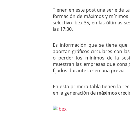
mayo 28, 2013
Tienen en este post una serie de ta
Catalejo sobre IBEX35. 
formación de máximos y mínimos c
y a?n tienen recorrido a
CATALEJO SOBRE IBEX35.
selectivo Ibex 35, en las últimas 
alcanzar la zona de sob
las 17:30.
rebote interesante
Es información que se tiene que 
aportan gráficos circulares con 
o perder los mínimos de la sesi
muestran las empresas que consi
fijados durante la semana previa.
En esta primera tabla tienen la r
en la generación de
máximos creci