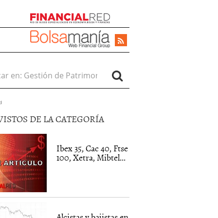
r en:
d
VISTOS DE LA CATEGORÍA
Ibex 35, Cac 40, Ftse
100, Xetra, Mibtel...
Alcistas y bajistas en