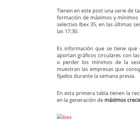
mayo 28, 2013
Tienen en este post una serie de ta
Catalejo sobre IBEX35. 
formación de máximos y mínimos c
y a?n tienen recorrido a
CATALEJO SOBRE IBEX35.
selectivo Ibex 35, en las últimas 
alcanzar la zona de sob
las 17:30.
rebote interesante
Es información que se tiene que 
aportan gráficos circulares con 
o perder los mínimos de la sesi
muestran las empresas que consi
fijados durante la semana previa.
En esta primera tabla tienen la r
en la generación de
máximos creci