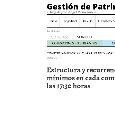
Gestión de Patr
El blog de Jose Angel Mena García
Inicio
LongShort
Ibex 35
Eurostoxx 5
Publicidad
SONDEO
NOTICIAS:
IBEX35.
COTIZACIONES EN STREAMING
G
ACCESO
A LA
COMPORTAMIENTO COMPARADO IBEX 35
VO
PLANTILLA
por:
admin
DE
Estructura y recurren
TODOS
LOS
mínimos en cada comp
VALORES
las 17:30 horas
DE
IBEX35
mayo 29,
2014
Comprar y vender divis
SONDEO DIARIO IBEX35. 
anuales. Se constata pr