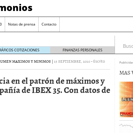
imonios
0
Notas de prensa
Contacto
Busca
RÁFICOS COTIZACIONES
FINANZAS PERSONALES
LUMEN MAXIMOS Y MINIMOS
|
15 SEPTIEMBRE, 2010
-
Escrito
Publicida
MAS 
cia en el patrón de máximos y
añía de IBEX 35. Con datos de
as con eToro
febrero 24, 2014
Distancia de los valores de IBEX35 a m?ximos
ogresivo alejamiento global de m?ximos anuales