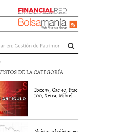
r en:
d
VISTOS DE LA CATEGORÍA
Ibex 35, Cac 40, Ftse
100, Xetra, Mibtel...
Alcistas y bajistas en