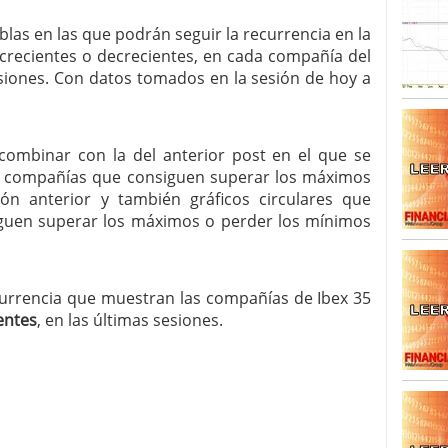
blas en las que podrán seguir la recurrencia en la
SISM?METROS. Prosiguen a la baja desde el 13/mayo
recientes o decrecientes, en cada compañía del
dicional
mayo 24, 2013
 TERMOMETROS. Aún con recorrido a la baja para
sesiones. Con datos tomados en la sesión de hoy a
reventa y entonces si se podría apostar por un
combinar con la del anterior post en el que se
las compañías que consiguen superar los máximos
ón anterior y también gráficos circulares que
guen superar los máximos o perder los mínimos
ecurrencia que muestran las compañías de Ibex 35
entes
, en las últimas sesiones.