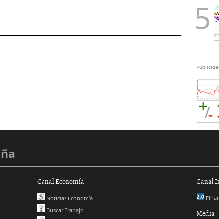
Publicida
aña
Canal Economía
Canal I
Finan
Noticias Economía
Buscar Trabajo
Media