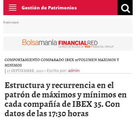
Toggle
Gestión de Patrimonios
navigation
Publicidad
COMPORTAMIENTO COMPARADO IBEX 35
VOLUMEN MAXIMOS Y
MINIMOS
|
17 SEPTIEMBRE, 2010
-
Escrito por:
admin
Estructura y recurrencia en el
patrón de máximos y mínimos en
cada compañía de IBEX 35. Con
datos de las 17:30 horas