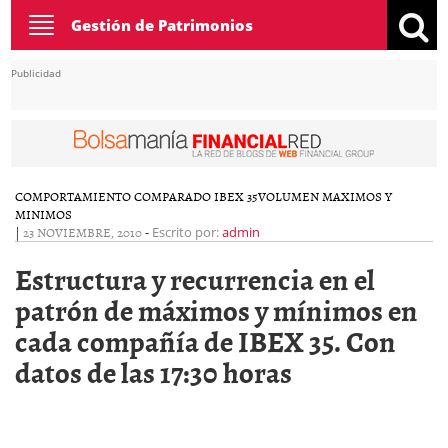
Toggle
Gestión de Patrimonios
navigation
Publicidad
COMPORTAMIENTO COMPARADO IBEX 35
VOLUMEN MAXIMOS Y
MINIMOS
|
23 NOVIEMBRE, 2010
-
Escrito por:
admin
Estructura y recurrencia en el
patrón de máximos y mínimos en
cada compañía de IBEX 35. Con
datos de las 17:30 horas