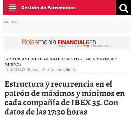
Toggle
Gestión de Patrimonios
navigation
Publicidad
COMPORTAMIENTO COMPARADO IBEX 35
VOLUMEN MAXIMOS Y
MINIMOS
|
1 DICIEMBRE, 2010
-
Escrito por:
admin
Estructura y recurrencia en el
patrón de máximos y mínimos en
cada compañía de IBEX 35. Con
datos de las 17:30 horas