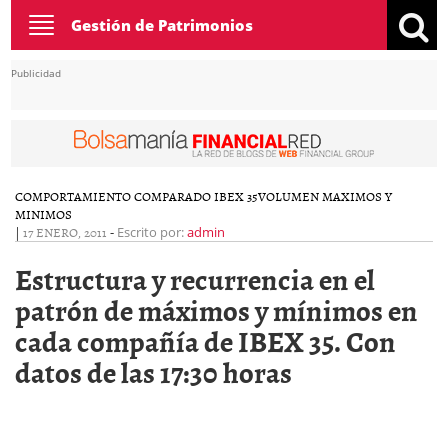
Toggle
Gestión de Patrimonios
navigation
Publicidad
COMPORTAMIENTO COMPARADO IBEX 35
VOLUMEN MAXIMOS Y
MINIMOS
|
17 ENERO, 2011
-
Escrito por:
admin
Estructura y recurrencia en el
patrón de máximos y mínimos en
cada compañía de IBEX 35. Con
datos de las 17:30 horas