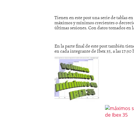
mayo 28, 2013
Catalejo sobre IBEX35. 
Tienen en este post una serie de tablas en
y a?n tienen recorrido a
máximos y mínimos crecientes o decrecien
CATALEJO SOBRE IBEX35.
últimas sesiones. Con datos tomados en la 
alcanzar la zona de sob
rebote interesante
En la parte final de este post también ti
en cada integrante de Ibex 35, a las 17:30 