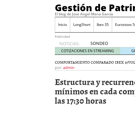
Gestión de Patr
El blog de Jose Angel Mena García
Inicio
LongShort
Ibex 35
Eurostoxx 5
Publicidad
SONDEO
NOTICIAS:
IBEX35.
COTIZACIONES EN STREAMING
G
ACCESO
A LA
COMPORTAMIENTO COMPARADO IBEX 35
VO
PLANTILLA
por:
admin
DE
Estructura y recurren
TODOS
LOS
mínimos en cada comp
VALORES
las 17:30 horas
DE
IBEX35
mayo 29,
2014
Comprar y vender divis
SONDEO DIARIO IBEX35. 
anuales. Se constata pr