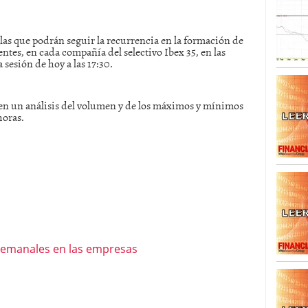
SISM?METROS. Prosiguen a la baja desde el 13/mayo
 las que podrán seguir la recurrencia en la formación de
dicional
mayo 24, 2013
tes, en cada compañía del selectivo Ibex 35, en las
 TERMOMETROS. Aún con recorrido a la baja para
sesión de hoy a las 17:30.
reventa y entonces si se podría apostar por un
enen un análisis del volumen y de los máximos y mínimos
horas.