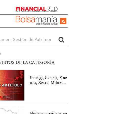
r en:
d
VISTOS DE LA CATEGORÍA
Ibex 35, Cac 40, Ftse
100, Xetra, Mibtel...
Alcistas y bajistas en