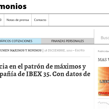
imonios
0
Notas de prensa
Contacto
Busca
RÁFICOS COTIZACIONES
FINANZAS PERSONALES
LUMEN MAXIMOS Y MINIMOS
|
28 DICIEMBRE, 2010
-
Escrito
Publicida
MAS 
cia en el patrón de máximos y
añía de IBEX 35. Con datos de
as con eToro
febrero 24, 2014
Distancia de los valores de IBEX35 a m?ximos
ogresivo alejamiento global de m?ximos anuales