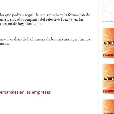
SISM?METROS. Prosiguen a la baja desde el 13/mayo
 las que podrán seguir la recurrencia en la formación de
dicional
mayo 24, 2013
tes, en cada compañía del selectivo Ibex 35, en las
 TERMOMETROS. Aún con recorrido a la baja para
sesión de hoy a las 17:30.
reventa y entonces si se podría apostar por un
enen un análisis del volumen y de los máximos y mínimos
horas.