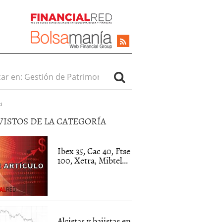
r en:
d
VISTOS DE LA CATEGORÍA
Ibex 35, Cac 40, Ftse
100, Xetra, Mibtel...
Alcistas y bajistas en