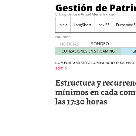
Gestión de Patr
El blog de Jose Angel Mena García
Inicio
LongShort
Ibex 35
Eurostoxx 5
Publicidad
SONDEO
NOTICIAS:
IBEX35.
COTIZACIONES EN STREAMING
G
ACCESO
A LA
COMPORTAMIENTO COMPARADO IBEX 35
VO
PLANTILLA
admin
DE
Estructura y recurren
TODOS
LOS
mínimos en cada comp
VALORES
las 17:30 horas
DE
IBEX35
mayo 29,
2014
Comprar y vender divis
SONDEO DIARIO IBEX35. 
anuales. Se constata pr