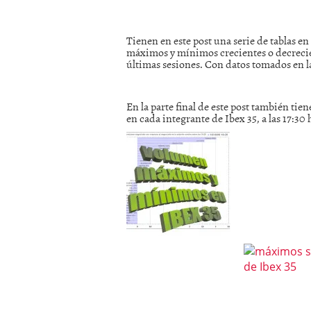
mayo 28, 2013
Catalejo sobre IBEX35. 
Tienen en este post una serie de tablas en
y a?n tienen recorrido a
máximos y mínimos crecientes o decrecien
CATALEJO SOBRE IBEX35.
últimas sesiones. Con datos tomados en la 
alcanzar la zona de sob
rebote interesante
En la parte final de este post también ti
en cada integrante de Ibex 35, a las 17:30 