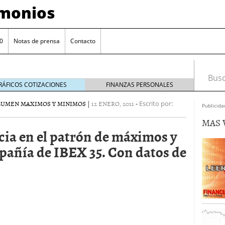
imonios
0
Notas de prensa
Contacto
Busca
RÁFICOS COTIZACIONES
FINANZAS PERSONALES
LUMEN MAXIMOS Y MINIMOS
|
12 ENERO, 2011
-
Escrito por:
Publicida
MAS 
cia en el patrón de máximos y
añía de IBEX 35. Con datos de
as con eToro
febrero 24, 2014
Distancia de los valores de IBEX35 a m?ximos
ogresivo alejamiento global de m?ximos anuales