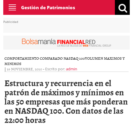
Toggle
Gestión de Patrimonios
navigation
Publicidad
COMPORTAMIENTO COMPARADO NASDAQ 100
VOLUMEN MAXIMOS Y
MINIMOS
|
19 NOVIEMBRE, 2010
-
Escrito por:
admin
Estructura y recurrencia en el
patrón de máximos y mínimos en
las 50 empresas que más ponderan
en NASDAQ 100. Con datos de las
22:00 horas