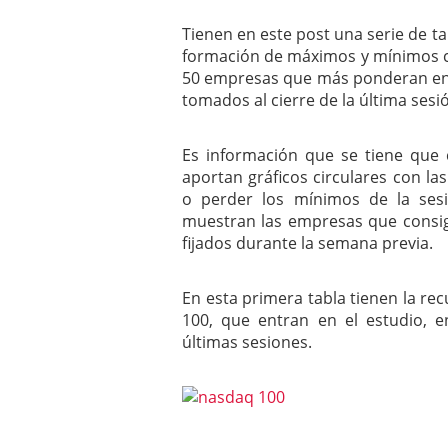
mayo 28, 2013
Tienen en este post una serie de ta
Catalejo sobre IBEX35. 
formación de máximos y mínimos cr
y a?n tienen recorrido a
CATALEJO SOBRE IBEX35.
50 empresas que más ponderan en 
alcanzar la zona de sob
tomados al cierre de la última sesió
rebote interesante
Es información que se tiene que 
aportan gráficos circulares con 
o perder los mínimos de la sesi
muestran las empresas que consi
fijados durante la semana previa.
En esta primera tabla tienen la r
100, que entran en el estudio, 
últimas sesiones.