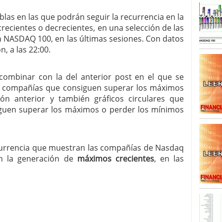
blas en las que podrán seguir la recurrencia en la
SISM?METROS. Prosiguen a la baja desde el 13/mayo
ecientes o decrecientes, en una selección de las
dicional
mayo 24, 2013
 TERMOMETROS. Aún con recorrido a la baja para
NASDAQ 100, en las últimas sesiones. Con datos
reventa y entonces si se podría apostar por un
n, a las 22:00.
combinar con la del anterior post en el que se
las compañías que consiguen superar los máximos
ón anterior y también gráficos circulares que
guen superar los máximos o perder los mínimos
ecurrencia que muestran las compañías de Nasdaq
en la generación de
máximos crecientes
, en las