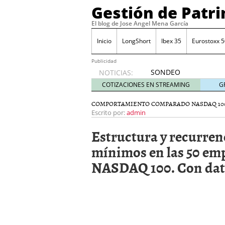
Gestión de Patr
El blog de Jose Angel Mena García
Inicio
LongShort
Ibex 35
Eurostoxx 5
Publicidad
SONDEO
NOTICIAS:
IBEX35.
COTIZACIONES EN STREAMING
G
ACCESO
A LA
COMPORTAMIENTO COMPARADO NASDAQ 10
PLANTILLA
Escrito por:
admin
DE
Estructura y recurren
TODOS
LOS
mínimos en las 50 em
VALORES
NASDAQ 100. Con dato
DE
IBEX35
mayo 29,
2014
Comprar y vender divis
SONDEO DIARIO IBEX35. 
anuales. Se constata pr