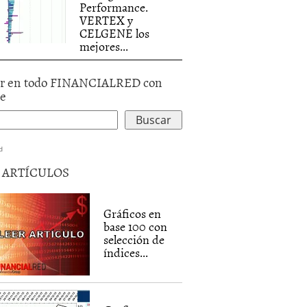
Performance.
VERTEX y
CELGENE los
mejores...
r en todo FINANCIALRED con
le
d
5 ARTÍCULOS
Gráficos en
base 100 con
selección de
índices...