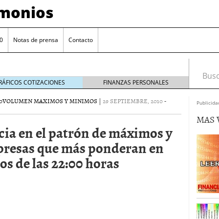
imonios
0
Notas de prensa
Contacto
Busca
RÁFICOS COTIZACIONES
FINANZAS PERSONALES
0
VOLUMEN MAXIMOS Y MINIMOS
|
29 SEPTIEMBRE, 2010
-
Publicida
MAS 
cia en el patrón de máximos y
presas que más ponderan en
s de las 22:00 horas
as con eToro
febrero 24, 2014
Distancia de los valores de IBEX35 a m?ximos
ogresivo alejamiento global de m?ximos anuales