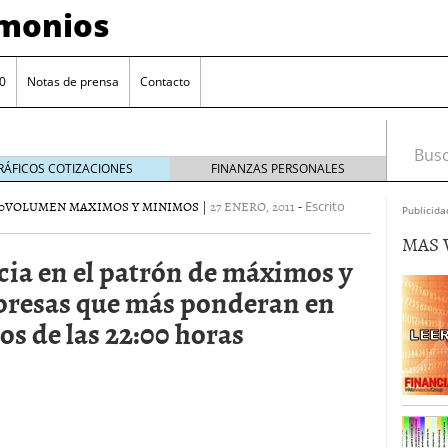
imonios
0
Notas de prensa
Contacto
Busca
RÁFICOS COTIZACIONES
FINANZAS PERSONALES
0
VOLUMEN MAXIMOS Y MINIMOS
|
27 ENERO, 2011
-
Escrito
Publicida
MAS 
cia en el patrón de máximos y
presas que más ponderan en
s de las 22:00 horas
as con eToro
febrero 24, 2014
Distancia de los valores de IBEX35 a m?ximos
ogresivo alejamiento global de m?ximos anuales