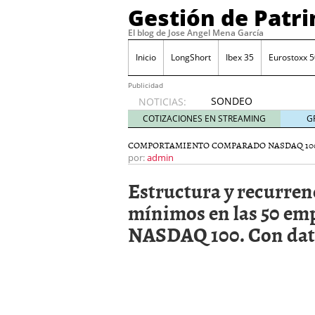
Gestión de Patr
El blog de Jose Angel Mena García
Inicio
LongShort
Ibex 35
Eurostoxx 5
Publicidad
SONDEO
NOTICIAS:
IBEX35.
COTIZACIONES EN STREAMING
G
ACCESO
A LA
COMPORTAMIENTO COMPARADO NASDAQ 10
PLANTILLA
por:
admin
DE
Estructura y recurren
TODOS
LOS
mínimos en las 50 em
VALORES
NASDAQ 100. Con dato
DE
IBEX35
mayo 29,
2014
Comprar y vender divis
SONDEO DIARIO IBEX35. 
anuales. Se constata pr