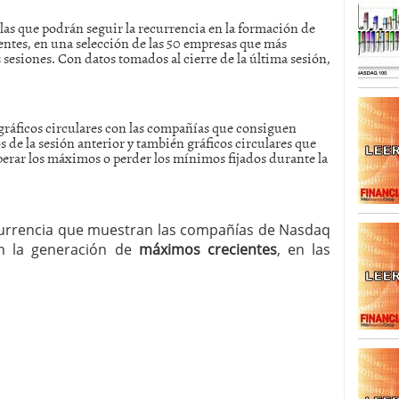
 las que podrán seguir la recurrencia en la formación de
SISM?METROS. Prosiguen a la baja desde el 13/mayo
ntes, en una selección de las 50 empresas que más
dicional
mayo 24, 2013
esiones. Con datos tomados al cierre de la última sesión,
 TERMOMETROS. Aún con recorrido a la baja para
reventa y entonces si se podría apostar por un
n gráficos circulares con las compañías que consiguen
de la sesión anterior y también gráficos circulares que
erar los máximos o perder los mínimos fijados durante la
ecurrencia que muestran las compañías de Nasdaq
en la generación de
máximos crecientes
, en las