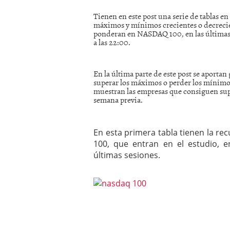
mayo 28, 2013
Tienen en este post una serie de tablas en
Catalejo sobre IBEX35. 
máximos y mínimos crecientes o decrecie
y a?n tienen recorrido a
ponderan en NASDAQ 100, en las últimas s
CATALEJO SOBRE IBEX35.
a las 22:00.
alcanzar la zona de sob
rebote interesante
En la última parte de este post se aporta
superar los máximos o perder los mínimos 
muestran las empresas que consiguen sup
semana previa.
En esta primera tabla tienen la r
100, que entran en el estudio, 
últimas sesiones.