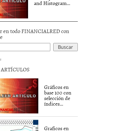
and Histogram...
r en todo FINANCIALRED con
le
d
5 ARTÍCULOS
Gráficos en
base 100 con
selección de
índices...
Graficos en