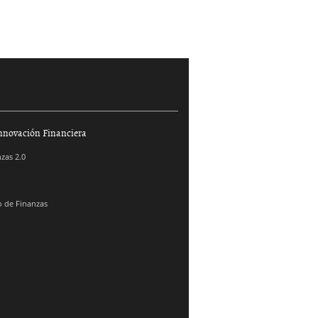
nnovación Financiera
zas 2.0
 de Finanzas