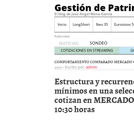
Gestión de Patr
El blog de Jose Angel Mena García
Inicio
LongShort
Ibex 35
Eurostoxx 5
Publicidad
SONDEO
NOTICIAS:
IBEX35.
COTIZACIONES EN STREAMING
G
ACCESO
A LA
COMPORTAMIENTO COMPARADO MERCADO 
2010
-
PLANTILLA
Escrito por:
admin
DE
Estructura y recurren
TODOS
LOS
mínimos en una selec
VALORES
cotizan en MERCADO 
DE
IBEX35
10:30 horas
mayo 29,
2014
Comprar y vender divis
SONDEO DIARIO IBEX35. 
anuales. Se constata pr