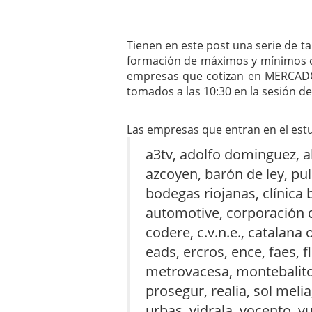
mayo 28, 2013
Catalejo sobre IBEX35. 
y a?n tienen recorrido a
Tienen en este post una serie de ta
CATALEJO SOBRE IBEX35.
formación de máximos y mínimos cr
alcanzar la zona de sob
empresas que cotizan en MERCADO
rebote interesante
tomados a las 10:30 en la sesión de
Las empresas que entran en el est
a3tv, adolfo dominguez, a
azcoyen, barón de ley, pu
bodegas riojanas, clínica 
automotive, corporación d
codere, c.v.n.e., catalana
eads, ercros, ence, faes, f
metrovacesa, montebalito,
prosegur, realia, sol melia
urbas, vidrala, vocento, vu