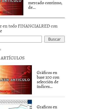
mercado continuo,
de...
r en todo FINANCIALRED con
le
d
5 ARTÍCULOS
Gráficos en
base 100 con
selección de
índices...
Graficos en