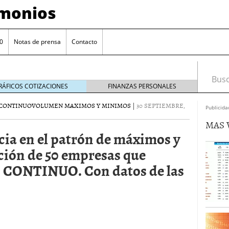
imonios
0
Notas de prensa
Contacto
Busca
RÁFICOS COTIZACIONES
FINANZAS PERSONALES
CONTINUO
VOLUMEN MAXIMOS Y MINIMOS
|
30 SEPTIEMBRE,
Publicida
MAS 
cia en el patrón de máximos y
ción de 50 empresas que
CONTINUO. Con datos de las
as con eToro
febrero 24, 2014
Distancia de los valores de IBEX35 a m?ximos
ogresivo alejamiento global de m?ximos anuales