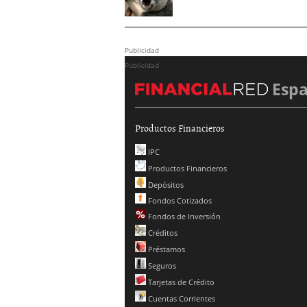
Publicidad
Publicidad
Esp
Productos Financieros
IPC
Productos Financieros
Depósitos
Fondos Cotizados
Fondos de Inversión
Créditos
Préstamos
Seguros
Tarjetas de Crédito
Cuentas Corrientes