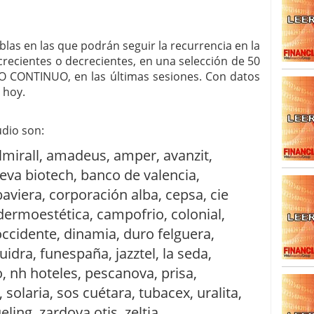
SISM?METROS. Prosiguen a la baja desde el 13/mayo
dicional
mayo 24, 2013
blas en las que podrán seguir la recurrencia en la
 TERMOMETROS. Aún con recorrido a la baja para
ecientes o decrecientes, en una selección de 50
reventa y entonces si se podría apostar por un
 CONTINUO, en las últimas sesiones. Con datos
 hoy.
udio son:
lmirall, amadeus, amper, avanzit,
leva biotech, banco de valencia,
baviera, corporación alba, cepsa, cie
ermoestética, campofrio, colonial,
 occidente, dinamia, duro felguera,
luidra, funespaña, jazztel, la seda,
 nh hoteles, pescanova, prisa,
, solaria, sos cuétara, tubacex, uralita,
eling, zardoya otis, zeltia.