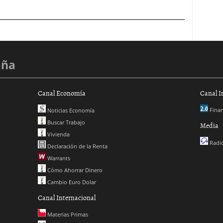
aña
Canal Economía
Canal I
Finan
Noticias Economía
Buscar Trabajo
Media
Vivienda
Radio
Declaración de la Renta
Warrants
Cómo Ahorrar Dinero
Cambio Euro Dolar
Canal Internacional
Materias Primas