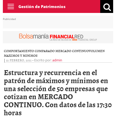
Toggle
Gestión de Patrimonios
navigation
Publicidad
COMPORTAMIENTO COMPARADO MERCADO CONTINUO
VOLUMEN
MAXIMOS Y MINIMOS
|
21 FEBRERO, 2011
-
Escrito por:
admin
Estructura y recurrencia en el
patrón de máximos y mínimos en
una selección de 50 empresas que
cotizan en MERCADO
CONTINUO. Con datos de las 17:30
horas