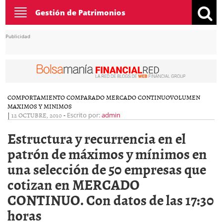
Toggle
Gestión de Patrimonios
navigation
Publicidad
COMPORTAMIENTO COMPARADO MERCADO CONTINUO
VOLUMEN
MAXIMOS Y MINIMOS
|
12 OCTUBRE, 2010
-
Escrito por:
admin
Estructura y recurrencia en el
patrón de máximos y mínimos en
una selección de 50 empresas que
cotizan en MERCADO
CONTINUO. Con datos de las 17:30
horas