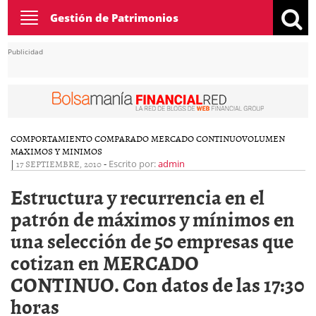
Toggle
Gestión de Patrimonios
navigation
Publicidad
COMPORTAMIENTO COMPARADO MERCADO CONTINUO
VOLUMEN
MAXIMOS Y MINIMOS
|
17 SEPTIEMBRE, 2010
-
Escrito por:
admin
Estructura y recurrencia en el
patrón de máximos y mínimos en
una selección de 50 empresas que
cotizan en MERCADO
CONTINUO. Con datos de las 17:30
horas