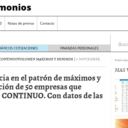
imonios
0
Notas de prensa
Contacto
Busca
RÁFICOS COTIZACIONES
FINANZAS PERSONALES
CONTINUO
VOLUMEN MAXIMOS Y MINIMOS
|
9 NOVIEMBRE,
Publicida
MAS 
cia en el patrón de máximos y
ción de 50 empresas que
CONTINUO. Con datos de las
as con eToro
febrero 24, 2014
Distancia de los valores de IBEX35 a m?ximos
ogresivo alejamiento global de m?ximos anuales