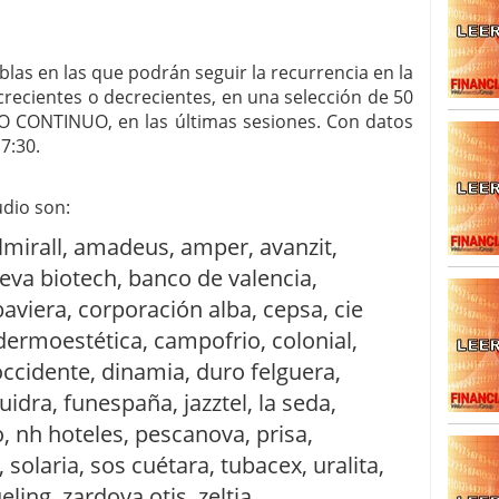
SISM?METROS. Prosiguen a la baja desde el 13/mayo
dicional
mayo 24, 2013
blas en las que podrán seguir la recurrencia en la
 TERMOMETROS. Aún con recorrido a la baja para
ecientes o decrecientes, en una selección de 50
reventa y entonces si se podría apostar por un
 CONTINUO, en las últimas sesiones. Con datos
7:30.
udio son:
lmirall, amadeus, amper, avanzit,
leva biotech, banco de valencia,
baviera, corporación alba, cepsa, cie
ermoestética, campofrio, colonial,
 occidente, dinamia, duro felguera,
luidra, funespaña, jazztel, la seda,
 nh hoteles, pescanova, prisa,
, solaria, sos cuétara, tubacex, uralita,
eling, zardoya otis, zeltia.