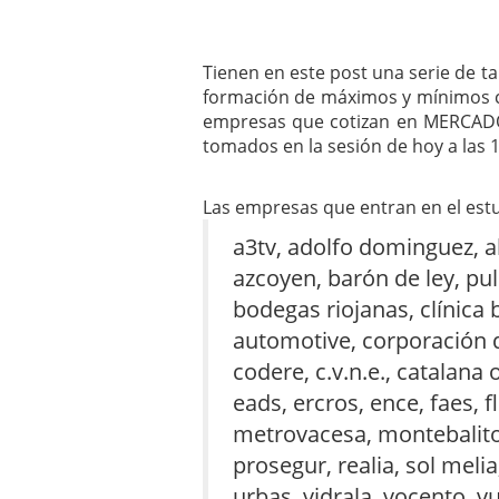
mayo 28, 2013
Catalejo sobre IBEX35. 
y a?n tienen recorrido a
Tienen en este post una serie de ta
CATALEJO SOBRE IBEX35.
formación de máximos y mínimos cr
alcanzar la zona de sob
empresas que cotizan en MERCADO
rebote interesante
tomados en la sesión de hoy a las 1
Las empresas que entran en el est
a3tv, adolfo dominguez, a
azcoyen, barón de ley, pu
bodegas riojanas, clínica 
automotive, corporación d
codere, c.v.n.e., catalana
eads, ercros, ence, faes, f
metrovacesa, montebalito,
prosegur, realia, sol melia
urbas, vidrala, vocento, vu