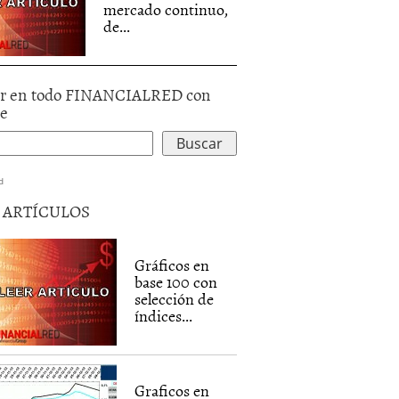
mercado continuo,
de...
r en todo FINANCIALRED con
le
d
5 ARTÍCULOS
Gráficos en
base 100 con
selección de
índices...
Graficos en