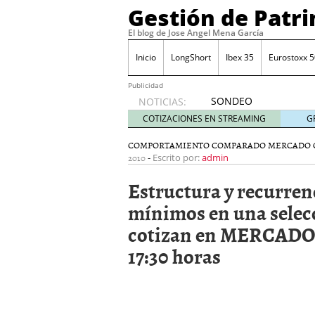
Gestión de Patr
El blog de Jose Angel Mena García
Inicio
LongShort
Ibex 35
Eurostoxx 5
Publicidad
SONDEO
NOTICIAS:
IBEX35.
COTIZACIONES EN STREAMING
G
ACCESO
A LA
COMPORTAMIENTO COMPARADO MERCADO 
2010
-
PLANTILLA
Escrito por:
admin
DE
Estructura y recurren
TODOS
LOS
mínimos en una selec
VALORES
cotizan en MERCADO 
DE
IBEX35
17:30 horas
mayo 29,
2014
Comprar y vender divis
SONDEO DIARIO IBEX35. 
anuales. Se constata pr