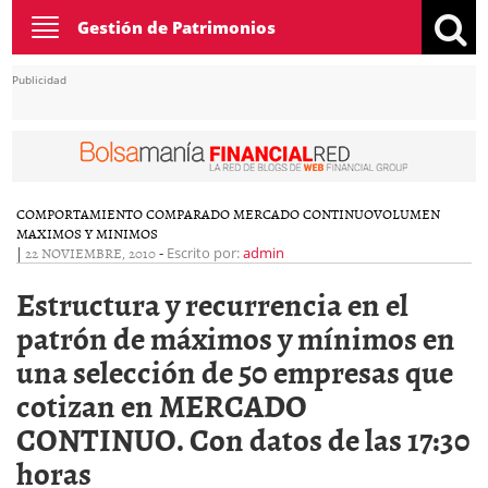
Toggle
Gestión de Patrimonios
navigation
Publicidad
COMPORTAMIENTO COMPARADO MERCADO CONTINUO
VOLUMEN
MAXIMOS Y MINIMOS
|
22 NOVIEMBRE, 2010
-
Escrito por:
admin
Estructura y recurrencia en el
patrón de máximos y mínimos en
una selección de 50 empresas que
cotizan en MERCADO
CONTINUO. Con datos de las 17:30
horas