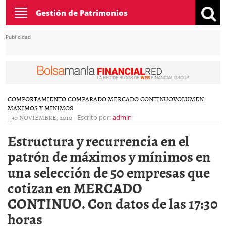
Toggle
Gestión de Patrimonios
navigation
Publicidad
COMPORTAMIENTO COMPARADO MERCADO CONTINUO
VOLUMEN
MAXIMOS Y MINIMOS
|
30 NOVIEMBRE, 2010
-
Escrito por:
admin
Estructura y recurrencia en el
patrón de máximos y mínimos en
una selección de 50 empresas que
cotizan en MERCADO
CONTINUO. Con datos de las 17:30
horas