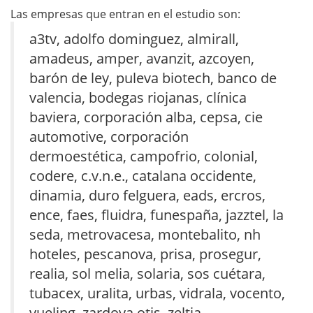
Las empresas que entran en el estudio son:
a3tv, adolfo dominguez, almirall,
amadeus, amper, avanzit, azcoyen,
barón de ley, puleva biotech, banco de
valencia, bodegas riojanas, clínica
baviera, corporación alba, cepsa, cie
automotive, corporación
dermoestética, campofrio, colonial,
codere, c.v.n.e., catalana occidente,
dinamia, duro felguera, eads, ercros,
ence, faes, fluidra, funespaña, jazztel, la
seda, metrovacesa, montebalito, nh
hoteles, pescanova, prisa, prosegur,
realia, sol melia, solaria, sos cuétara,
tubacex, uralita, urbas, vidrala, vocento,
vueling, zardoya otis, zeltia.