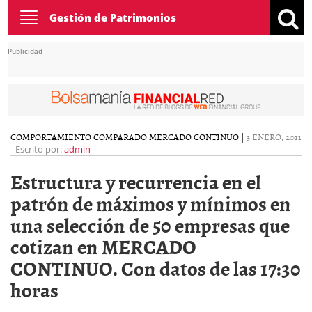
Toggle
Gestión de Patrimonios
navigation
Publicidad
COMPORTAMIENTO COMPARADO MERCADO CONTINUO
|
3 ENERO, 2011
-
Escrito por:
admin
Estructura y recurrencia en el
patrón de máximos y mínimos en
una selección de 50 empresas que
cotizan en MERCADO
CONTINUO. Con datos de las 17:30
horas