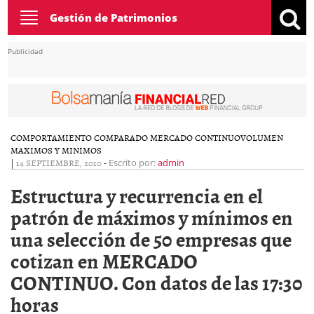
Toggle
Gestión de Patrimonios
navigation
Publicidad
COMPORTAMIENTO COMPARADO MERCADO CONTINUO
VOLUMEN
MAXIMOS Y MINIMOS
|
14 SEPTIEMBRE, 2010
-
Escrito por:
admin
Estructura y recurrencia en el
patrón de máximos y mínimos en
una selección de 50 empresas que
cotizan en MERCADO
CONTINUO. Con datos de las 17:30
horas