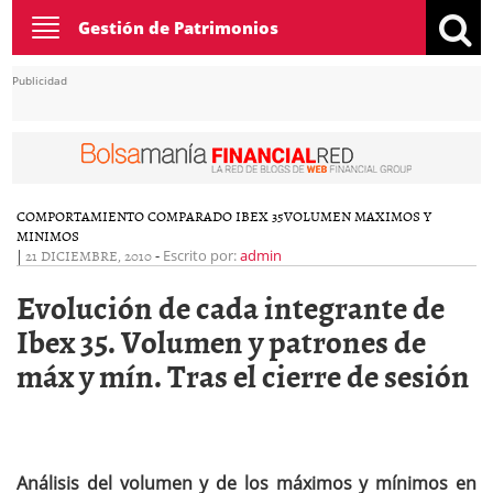
Toggle
Gestión de Patrimonios
navigation
Publicidad
COMPORTAMIENTO COMPARADO IBEX 35
VOLUMEN MAXIMOS Y
MINIMOS
|
21 DICIEMBRE, 2010
-
Escrito por:
admin
Evolución de cada integrante de
Ibex 35. Volumen y patrones de
máx y mín. Tras el cierre de sesión
Análisis del volumen y de los máximos y mínimos en