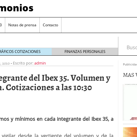
imonios
0
Notas de prensa
Contacto
Busca
RÁFICOS COTIZACIONES
FINANZAS PERSONALES
, 2010
-
Escrito por:
admin
Publicida
MAS 
egrante del Ibex 35. Volumen y
 Cotizaciones a las 10:30
imos y mínimos en cada integrante del Ibex 35, a
as con eToro
febrero 24, 2014
Distancia de los valores de IBEX35 a m?ximos
vigilar desde la vertiente del volumen y de la
ogresivo alejamiento global de m?ximos anuales