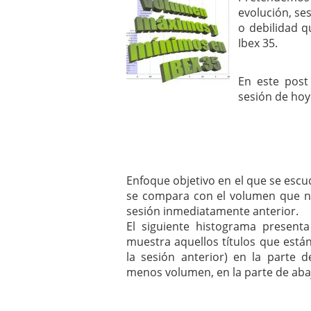
mayo 28, 2013
evolución, se
Catalejo sobre IBEX35. 
o debilidad q
y a?n tienen recorrido a
Ibex 35.
CATALEJO SOBRE IBEX35.
alcanzar la zona de sob
rebote interesante
En este post
sesión de hoy
Enfoque objetivo en el que se escud
se compara con el volumen que n
sesión inmediatamente anterior.
El siguiente histograma present
muestra aquellos títulos que est
la sesión anterior) en la parte 
menos volumen, en la parte de aba