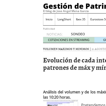
Gestión de Patr
El blog de Jose Angel Mena García
Inicio
LongShort
Ibex 35
Eurostoxx 5
Publicidad
SONDEO
NOTICIAS:
IBEX35.
COTIZACIONES EN STREAMING
G
ACCESO
A LA
VOLUMEN MAXIMOS Y MINIMOS
|
31 AGOSTO
PLANTILLA
Evolución de cada int
DE
TODOS
patrones de máx y mín.
LOS
VALORES
DE
IBEX35
mayo 29,
2014
Análisis del volumen y de los máx
Comprar y vender divis
las 10:20 horas.
SONDEO DIARIO IBEX35. 
Pretendemos 
anuales. Se constata pr