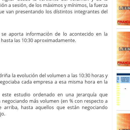
sión a sesión, de los máximos y mínimos, la fuerza
SISM?METROS. Prosiguen a la baja desde el 13/mayo
ue van presentando los dístintos integrantes del
dicional
mayo 24, 2013
 TERMOMETROS. Aún con recorrido a la baja para
reventa y entonces si se podría apostar por un
 se aporta información de lo acontecido en la
 hasta las 10:30 aproximadamente.
riña la evolución del volumen a las 10:30 horas y
egociaba cada empresa a esa misma hora en la
a este estudio ordenado en una jerarquía que
án negociando más volumen (en % con respecto a
de arriba, hasta aquellos que están negociando
jo.