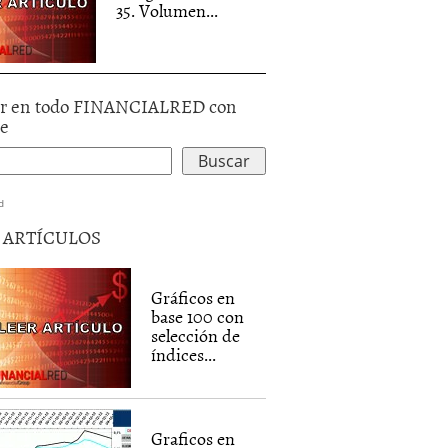
35. Volumen...
r en todo FINANCIALRED con
le
d
5 ARTÍCULOS
Gráficos en
base 100 con
selección de
índices...
Graficos en