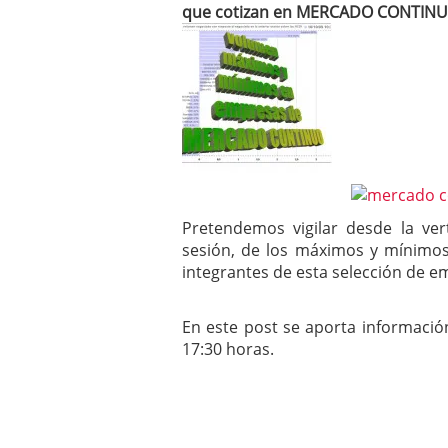
que cotizan en MERCADO CONTINUO,
mayo 28, 2013
Catalejo sobre IBEX35. 
y a?n tienen recorrido a
CATALEJO SOBRE IBEX35.
alcanzar la zona de sob
rebote interesante
Pretendemos vigilar desde la ver
sesión, de los máximos y mínimos
integrantes de esta selección de 
En este post se aporta información
17:30 horas.