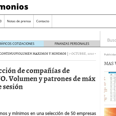
imonios
0
Notas de prensa
Contacto
Busca
RÁFICOS COTIZACIONES
FINANZAS PERSONALES
CONTINUO
VOLUMEN MAXIMOS Y MINIMOS
|
7 OCTUBRE, 2010
-
Publicida
MAS 
ección de compañías de
Volumen y patrones de máx
e sesión
as con eToro
febrero 24, 2014
Distancia de los valores de IBEX35 a m?ximos
ximos y mínimos en una selección de 50 empresas
ogresivo alejamiento global de m?ximos anuales