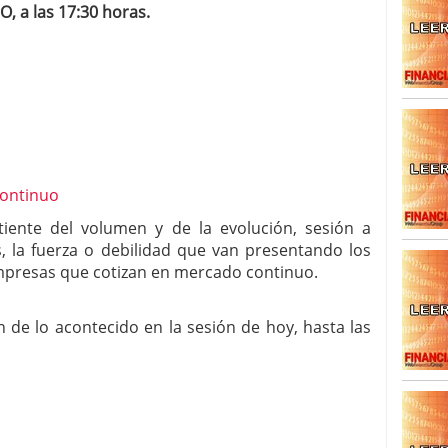
 a las 17:30 horas.
SISM?METROS. Prosiguen a la baja desde el 13/mayo
dicional
mayo 24, 2013
 TERMOMETROS. Aún con recorrido a la baja para
reventa y entonces si se podría apostar por un
tiente del volumen y de la evolución, sesión a
, la fuerza o debilidad que van presentando los
empresas que cotizan en mercado continuo.
 de lo acontecido en la sesión de hoy, hasta las