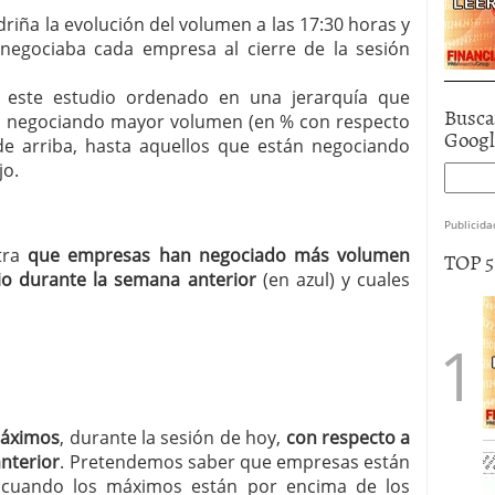
riña la evolución del volumen a las 17:30 horas y
egociaba cada empresa al cierre de la sesión
a este estudio ordenado en una jerarquía que
Busca
án negociando mayor volumen (en % con respecto
Goog
 de arriba, hasta aquellos que están negociando
jo.
Publicida
stra
que empresas han negociado más volumen
TOP 
o durante la semana anterior
(en azul) y cuales
máximos
, durante la sesión de hoy,
con respecto a
anterior
. Pretendemos saber que empresas están
 (cuando los máximos están por encima de los