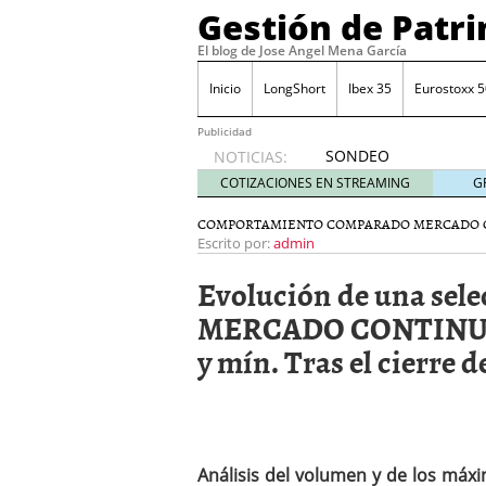
Gestión de Patr
El blog de Jose Angel Mena García
Inicio
LongShort
Ibex 35
Eurostoxx 5
Publicidad
SONDEO
NOTICIAS:
IBEX35.
COTIZACIONES EN STREAMING
G
ACCESO
A LA
COMPORTAMIENTO COMPARADO MERCADO 
PLANTILLA
Escrito por:
admin
DE
Evolución de una sel
TODOS
LOS
MERCADO CONTINUO. 
VALORES
y mín. Tras el cierre d
DE
IBEX35
mayo 29,
2014
Comprar y vender divis
SONDEO DIARIO IBEX35. 
Análisis del volumen y de los má
anuales. Se constata pr