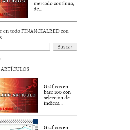
mercado continuo,
de...
r en todo FINANCIALRED con
le
d
5 ARTÍCULOS
Gráficos en
base 100 con
selección de
índices...
Graficos en