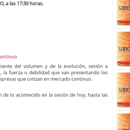
 a las 17:30 horas.
SISM?METROS. Prosiguen a la baja desde el 13/mayo
dicional
mayo 24, 2013
 TERMOMETROS. Aún con recorrido a la baja para
reventa y entonces si se podría apostar por un
tiente del volumen y de la evolución, sesión a
, la fuerza o debilidad que van presentando los
empresas que cotizan en mercado continuo.
 de lo acontecido en la sesión de hoy, hasta las