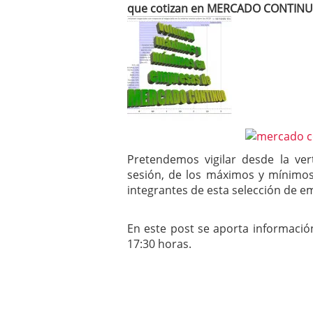
que cotizan en MERCADO CONTINUO,
mayo 28, 2013
Catalejo sobre IBEX35. 
y a?n tienen recorrido a
CATALEJO SOBRE IBEX35.
alcanzar la zona de sob
rebote interesante
Pretendemos vigilar desde la ver
sesión, de los máximos y mínimos
integrantes de esta selección de 
En este post se aporta información
17:30 horas.