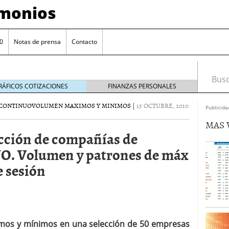
imonios
0
Notas de prensa
Contacto
Busca
RÁFICOS COTIZACIONES
FINANZAS PERSONALES
CONTINUO
VOLUMEN MAXIMOS Y MINIMOS
|
15 OCTUBRE, 2010
Publicida
MAS 
ección de compañías de
Volumen y patrones de máx
e sesión
as con eToro
febrero 24, 2014
Distancia de los valores de IBEX35 a m?ximos
ximos y mínimos en una selección de 50 empresas
ogresivo alejamiento global de m?ximos anuales