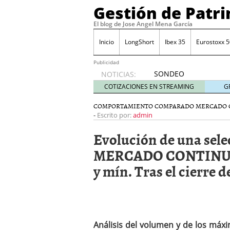
Gestión de Patr
El blog de Jose Angel Mena García
Inicio
LongShort
Ibex 35
Eurostoxx 5
Publicidad
SONDEO
NOTICIAS:
IBEX35.
COTIZACIONES EN STREAMING
G
ACCESO
A LA
COMPORTAMIENTO COMPARADO MERCADO 
-
PLANTILLA
Escrito por:
admin
DE
Evolución de una sel
TODOS
LOS
MERCADO CONTINUO. 
VALORES
y mín. Tras el cierre d
DE
IBEX35
mayo 29,
2014
Comprar y vender divis
SONDEO DIARIO IBEX35. 
Análisis del volumen y de los má
anuales. Se constata pr