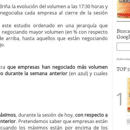
riña la evolución del volumen a las 17:30 horas y
egociaba cada empresa al cierre de la sesión
a este estudio ordenado en una jerarquía que
Busca
án negociando mayor volumen (en % con respecto
Goog
 de arriba, hasta aquellos que están negociando
jo.
Publicida
stra
que empresas han negociado más volumen
TOP 
o durante la semana anterior
(en azul) y cuales
máximos
, durante la sesión de hoy,
con respecto a
anterior
. Pretendemos saber que empresas están
 (cuando los máximos están por encima de los