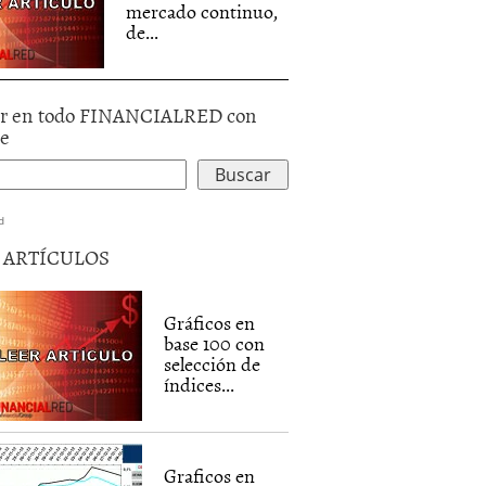
mercado continuo,
de...
r en todo FINANCIALRED con
le
d
5 ARTÍCULOS
Gráficos en
base 100 con
selección de
índices...
Graficos en