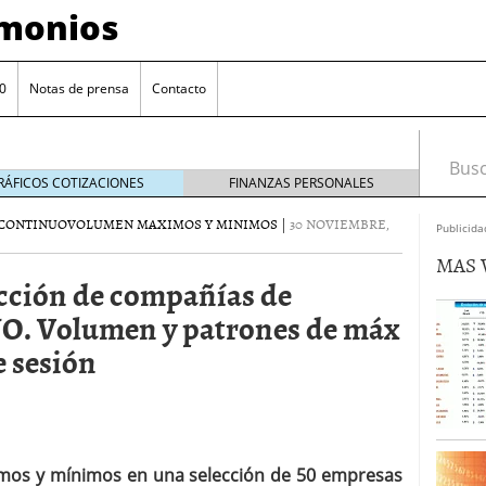
imonios
0
Notas de prensa
Contacto
Busca
RÁFICOS COTIZACIONES
FINANZAS PERSONALES
CONTINUO
VOLUMEN MAXIMOS Y MINIMOS
|
30 NOVIEMBRE,
Publicida
MAS 
ección de compañías de
Volumen y patrones de máx
e sesión
as con eToro
febrero 24, 2014
Distancia de los valores de IBEX35 a m?ximos
ximos y mínimos en una selección de 50 empresas
ogresivo alejamiento global de m?ximos anuales