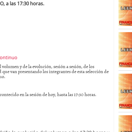
 a las 17:30 horas.
SISM?METROS. Prosiguen a la baja desde el 13/mayo
dicional
mayo 24, 2013
 TERMOMETROS. Aún con recorrido a la baja para
reventa y entonces si se podría apostar por un
 volumen y de la evolución, sesión a sesión, de los
 que van presentando los integrantes de esta selección de
uo.
contecido en la sesión de hoy, hasta las 17:30 horas.