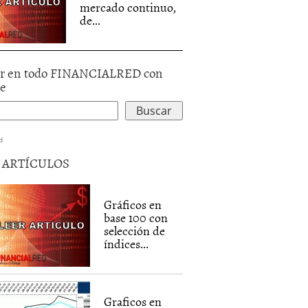
mercado continuo,
de...
r en todo FINANCIALRED con
le
d
5 ARTÍCULOS
Gráficos en
base 100 con
selección de
índices...
Graficos en