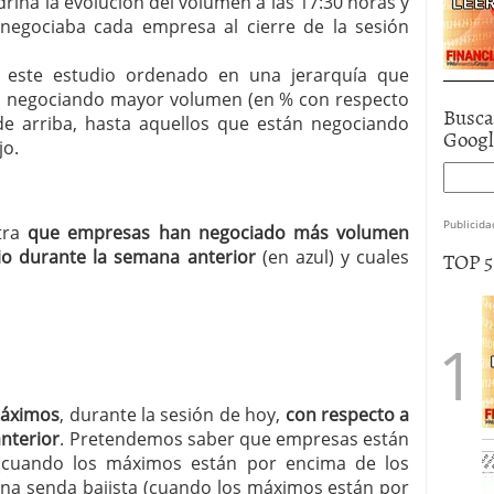
riña la evolución del volumen a las 17:30 horas y
egociaba cada empresa al cierre de la sesión
a este estudio ordenado en una jerarquía que
án negociando mayor volumen (en % con respecto
Busca
 de arriba, hasta aquellos que están negociando
Goog
jo.
Publicida
stra
que empresas han negociado más volumen
o durante la semana anterior
(en azul) y cuales
TOP 
máximos
, durante la sesión de hoy,
con respecto a
anterior
. Pretendemos saber que empresas están
 (cuando los máximos están por encima de los
una senda bajista (cuando los máximos están por