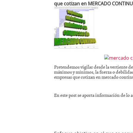
que cotizan en MERCADO CONTINUO,
mayo 28, 2013
Catalejo sobre IBEX35. 
y a?n tienen recorrido a
CATALEJO SOBRE IBEX35.
alcanzar la zona de sob
rebote interesante
Pretendemos vigilar desde la vertiente del
máximos y mínimos, la fuerza o debilidad
empresas que cotizan en mercado contin
En este post se aporta información de lo a