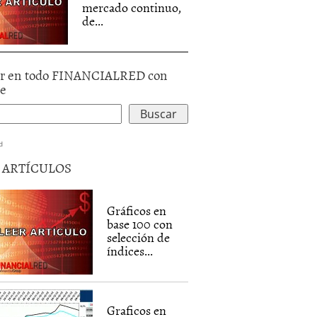
mercado continuo,
de...
r en todo FINANCIALRED con
le
d
5 ARTÍCULOS
Gráficos en
base 100 con
selección de
índices...
Graficos en