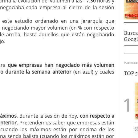
riña la evolución del volumen a las 17:30 horas y
egociaba cada empresa al cierre de la sesión
a este estudio ordenado en una jerarquía que
án negociando mayor volumen (en % con respecto
Busca
 de arriba, hasta aquellos que están negociando
Goog
jo.
Publicida
stra
que empresas han negociado más volumen
o durante la semana anterior
(en azul) y cuales
TOP 
máximos
, durante la sesión de hoy,
con respecto a
anterior
. Pretendemos saber que empresas están
 (cuando los máximos están por encima de los
una senda bajista (cuando los máximos están por