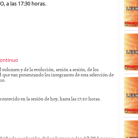
 a las 17:30 horas.
SISM?METROS. Prosiguen a la baja desde el 13/mayo
dicional
mayo 24, 2013
 TERMOMETROS. Aún con recorrido a la baja para
reventa y entonces si se podría apostar por un
 volumen y de la evolución, sesión a sesión, de los
 que van presentando los integrantes de esta selección de
uo.
contecido en la sesión de hoy, hasta las 17:30 horas.