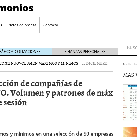
imonios
0
Notas de prensa
Contacto
Busca
RÁFICOS COTIZACIONES
FINANZAS PERSONALES
CONTINUO
VOLUMEN MAXIMOS Y MINIMOS
|
21 DICIEMBRE,
Publicida
MAS 
ección de compañías de
Volumen y patrones de máx
e sesión
as con eToro
febrero 24, 2014
Distancia de los valores de IBEX35 a m?ximos
ximos y mínimos en una selección de 50 empresas
ogresivo alejamiento global de m?ximos anuales