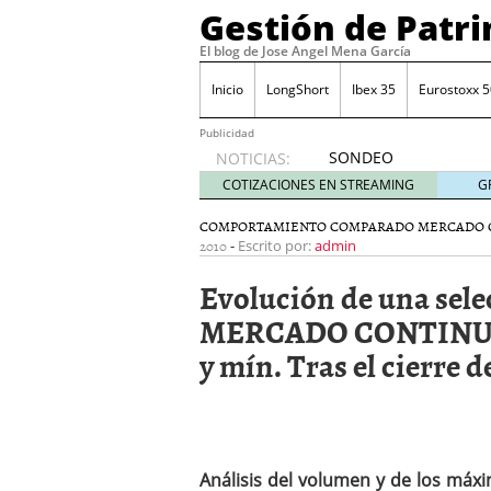
Gestión de Patr
El blog de Jose Angel Mena García
Inicio
LongShort
Ibex 35
Eurostoxx 5
Publicidad
SONDEO
NOTICIAS:
IBEX35.
COTIZACIONES EN STREAMING
G
ACCESO
A LA
COMPORTAMIENTO COMPARADO MERCADO 
2010
-
PLANTILLA
Escrito por:
admin
DE
Evolución de una sel
TODOS
LOS
MERCADO CONTINUO. 
VALORES
y mín. Tras el cierre d
DE
IBEX35
mayo 29,
2014
Comprar y vender divis
SONDEO DIARIO IBEX35. 
Análisis del volumen y de los má
anuales. Se constata pr